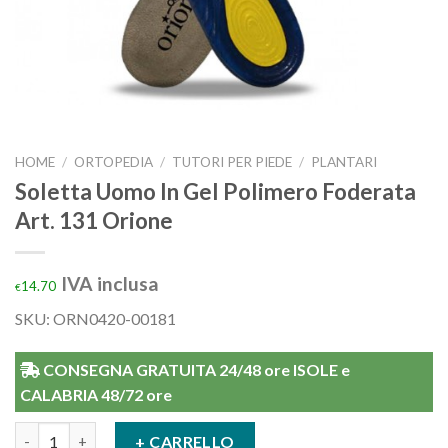
HOME
/
ORTOPEDIA
/
TUTORI PER PIEDE
/
PLANTARI
Soletta Uomo In Gel Polimero Foderata
Art. 131 Orione
IVA inclusa
14.70
€
SKU: ORN0420-00181
CONSEGNA GRATUITA 24/48 ore ISOLE e
CALABRIA 48/72 ore
Soletta Uomo In Gel Polimero Foderata Art. 131 Orione quantit
+ CARRELLO