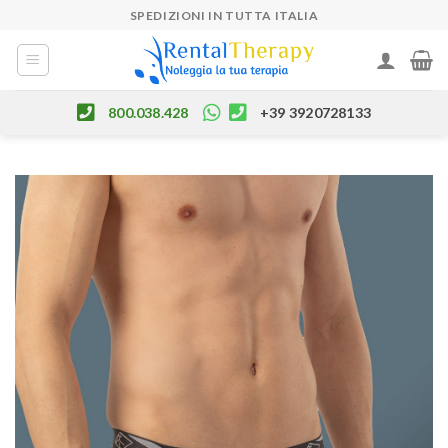
Skip
SPEDIZIONI IN TUTTA ITALIA
to
content
800.038.428
+39 3920728133