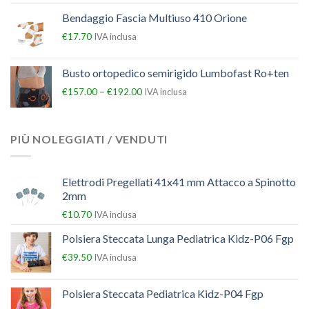
Bendaggio Fascia Multiuso 410 Orione
€
17.70
IVA inclusa
Busto ortopedico semirigido Lumbofast Ro+ten
–
€
157.00
€
192.00
IVA inclusa
PIÙ NOLEGGIATI / VENDUTI
Elettrodi Pregellati 41x41 mm Attacco a Spinotto
2mm
€
10.70
IVA inclusa
Polsiera Steccata Lunga Pediatrica Kidz-P06 Fgp
€
39.50
IVA inclusa
Polsiera Steccata Pediatrica Kidz-P04 Fgp