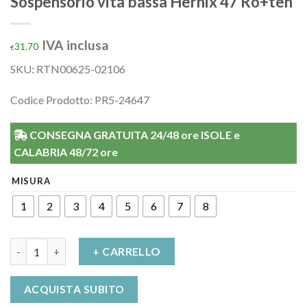
Sospensorio vita bassa Hernix 47 Ro+ten
IVA inclusa
31.70
€
SKU:
RTN00625-02106
Codice Prodotto: PR5-24647
CONSEGNA GRATUITA 24/48 ore ISOLE e
CALABRIA 48/72 ore
MISURA
1
2
3
4
5
6
7
8
Sospensorio vita bassa Hernix 47 Ro+ten quantità
+ CARRELLO
ACQUISTA SUBITO