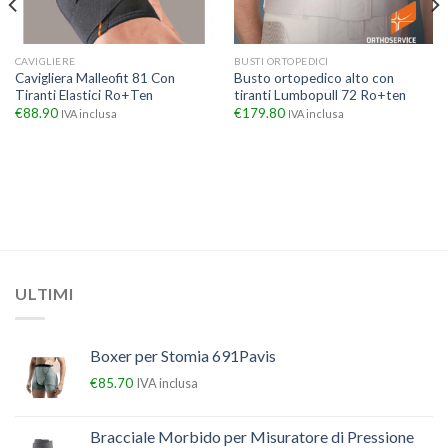
CAVIGLIERE
BUSTI ORTOPEDICI
Cavigliera Malleofit 81 Con
Busto ortopedico alto con
Tiranti Elastici Ro+Ten
tiranti Lumbopull 72 Ro+ten
€
88.90
€
179.80
IVA inclusa
IVA inclusa
ULTIMI
Boxer per Stomia 691Pavis
€
85.70
IVA inclusa
Bracciale Morbido per Misuratore di Pressione