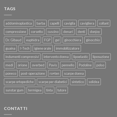
TAGS
addominoplastica
barba
capelli
caviglia
cavigliera
collant
compressione
corsetto
cuscino
denari
denti
donjoy
Dr. Gibaud
euphidra
FGP
gel
ginocchiera
ginocchio
guaina
I-Tech
igiene orale
immobilizzatore
indumenti comprensivi
intervento donna
lipoelastic
liposuzione
medi
orione
overbed
Pavis
pennello
Podoline
polso
poneco
post-operazione
ro+ten
scarpe donna
scarpe ortopediche
scarpe per diabetici
sintetico
solidea
sunstar gum
termigea
tinta
tutore
CONTATTI