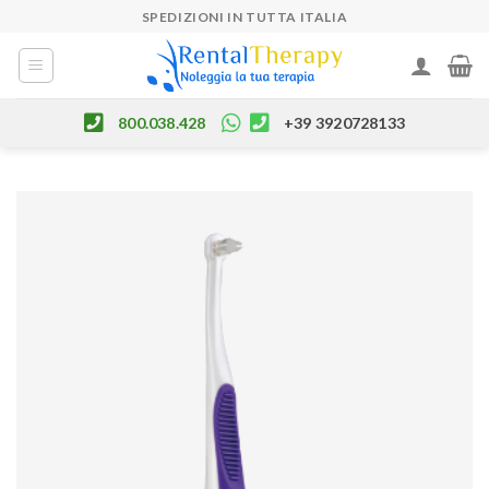
Skip
SPEDIZIONI IN TUTTA ITALIA
to
content
800.038.428
+39 3920728133