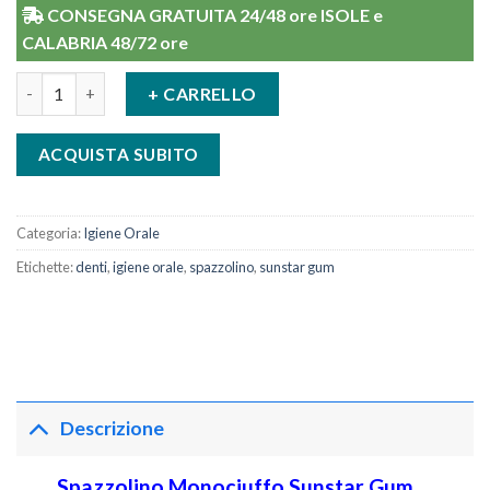
CONSEGNA GRATUITA 24/48 ore ISOLE e
CALABRIA 48/72 ore
Spazzolino Monociuffo Sunstar Gum End-Tuft quantità
+ CARRELLO
ACQUISTA SUBITO
Categoria:
Igiene Orale
Etichette:
denti
,
igiene orale
,
spazzolino
,
sunstar gum
Descrizione
Spazzolino Monociuffo Sunstar Gum