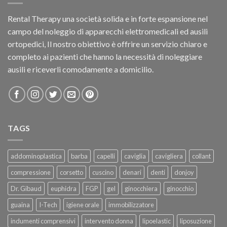
Rental Therapy una società solida e in forte espansione nel
campo del noleggio di apparecchi elettromedicali ed ausili
ortopedici, Il nostro obiettivo è offrire un servizio chiaro e
completo ai pazienti che hanno la necessità di noleggiare
ausili e riceverli comodamente a domicilio.
TAGS
addominoplastica
barba
capelli
caviglia
cavigliera
collant
compressione
corsetto
cuscino
denari
denti
donjoy
Dr. Gibaud
euphidra
FGP
gel
ginocchiera
ginocchio
guaina
I-Tech
igiene orale
immobilizzatore
indumenti comprensivi
intervento donna
lipoelastic
liposuzione