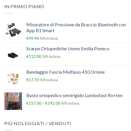
IN PRIMO PIANO
Misuratore di Pressione da Braccio Bluetooth con
App B1 Smart
€
99.90
IVA inclusa
Scarpe Ortopediche Uomo Emilia Poneco
€
112.00
IVA inclusa
Bendaggio Fascia Multiuso 410 Orione
€
17.70
IVA inclusa
Busto ortopedico semirigido Lumbofast Ro+ten
–
€
157.00
€
192.00
IVA inclusa
PIÙ NOLEGGIATI / VENDUTI