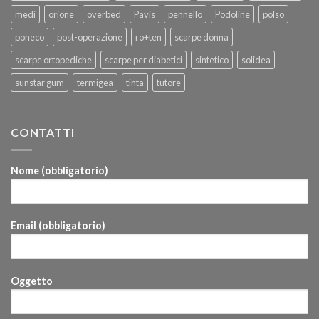
medi
orione
overbed
Pavis
pennello
Podoline
polso
poneco
post-operazione
ro+ten
scarpe donna
scarpe ortopediche
scarpe per diabetici
sintetico
solidea
sunstar gum
termigea
tinta
tutore
CONTATTI
Nome (obbligatorio)
Email (obbligatorio)
Oggetto