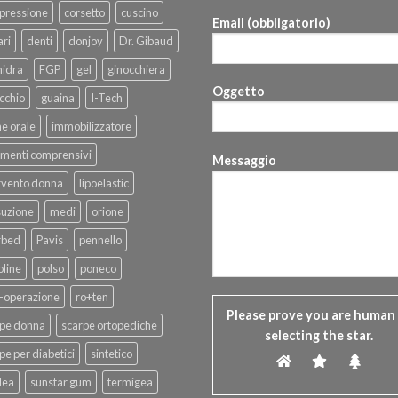
pressione
corsetto
cuscino
Email (obbligatorio)
ri
denti
donjoy
Dr. Gibaud
hidra
FGP
gel
ginocchiera
Oggetto
cchio
guaina
I-Tech
ne orale
immobilizzatore
menti comprensivi
Messaggio
rvento donna
lipoelastic
suzione
medi
orione
rbed
Pavis
pennello
line
polso
poneco
-operazione
ro+ten
Please prove you are human
rpe donna
scarpe ortopediche
selecting the
star
.
pe per diabetici
sintetico
dea
sunstar gum
termigea