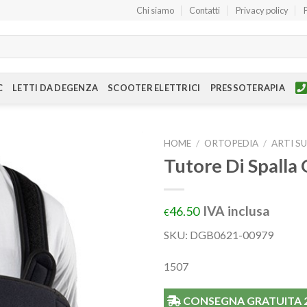
Chi siamo
Contatti
Privacy policy
C
LETTI DA DEGENZA
SCOOTER ELETTRICI
PRESSOTERAPIA
HOME
/
ORTOPEDIA
/
ARTI S
Tutore Di Spalla
IVA inclusa
46.50
€
SKU: DGB0621-00979
1507
CONSEGNA GRATUITA 24/