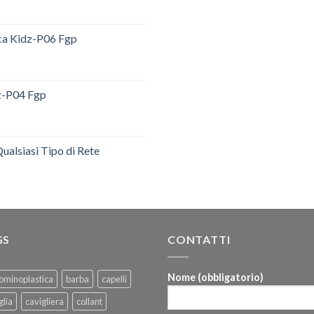
ica Kidz-P06 Fgp
dz-P04 Fgp
ualsiasi Tipo di Rete
GS
CONTATTI
Nome (obbligatorio)
ominoplastica
barba
capelli
glia
cavigliera
collant