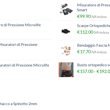
Misuratore di Pres
Smart
€
99.90
IVA inclusa
e di Pressione Microlife
Scarpe Ortopedich
€
112.00
IVA inclusa
Misuratori di Pressione
Bendaggio Fascia M
€
17.70
IVA inclusa
Busto ortopedico 
ratori di Pressione Microlife
€
157.00
€
192.
–
ttacco a Spinotto 2mm