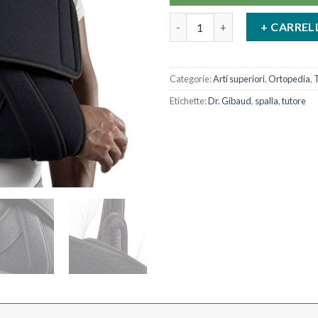
Tutore Di Spalla Ortho Dr Gib
+ CARREL
Categorie:
Arti superiori
,
Ortopedia
,
T
Etichette:
Dr. Gibaud
,
spalla
,
tutore