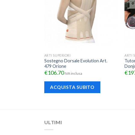
ARTI SUPERIORI
ARTI 
o-Pollice
Sostegno Dorsale Evolution Art.
Tuto
oy
479 Orione
Donj
€
106.70
€
19
IVA inclusa
ACQUISTA SUBITO
ULTIMI