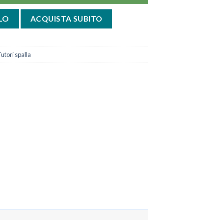
aud quantità
LO
ACQUISTA SUBITO
utori spalla