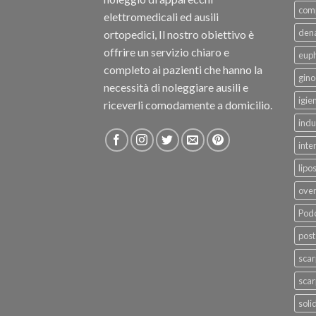
com
elettromedicali ed ausili
dena
ortopedici, Il nostro obiettivo è
offrire un servizio chiaro e
eup
completo ai pazienti che hanno la
gino
necessità di noleggiare ausili e
igie
riceverli comodamente a domicilio.
indu
inte
lipo
ove
Podo
post
sca
scar
soli