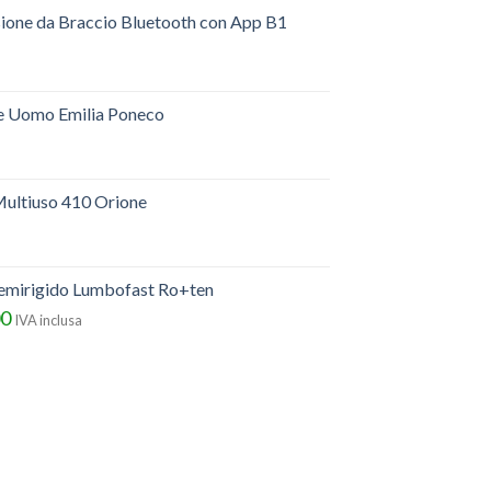
sione da Braccio Bluetooth con App B1
e Uomo Emilia Poneco
ultiuso 410 Orione
semirigido Lumbofast Ro+ten
00
IVA inclusa