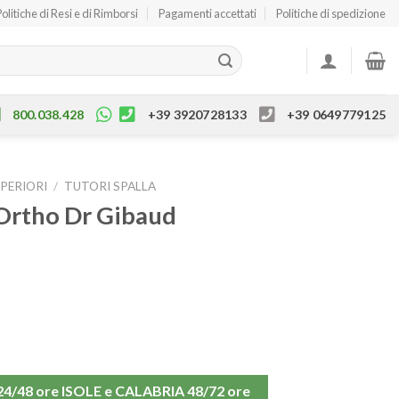
Politiche di Resi e di Rimborsi
Pagamenti accettati
Politiche di spedizione
800.038.428
+39 3920728133
+39 0649779125
UPERIORI
/
TUTORI SPALLA
 Ortho Dr Gibaud
48 ore ISOLE e CALABRIA 48/72 ore