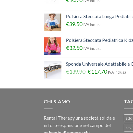
€
10.70
IVA inclusa
Polsiera Steccata Lunga Pediatr
€
39.50
IVA inclusa
Polsiera Steccata Pediatrica Ki
€
32.50
IVA inclusa
Sponda Universale Adattabile a Q
€
139.90
€
117.70
IVA inclusa
CHI SIAMO
TA
Rental Therapy una società solida e
add
in forte espansione nel campo del
cavi
noleggio di apparecchi