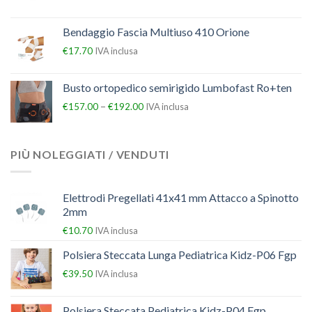
Bendaggio Fascia Multiuso 410 Orione
€
17.70
IVA inclusa
Busto ortopedico semirigido Lumbofast Ro+ten
–
€
157.00
€
192.00
IVA inclusa
PIÙ NOLEGGIATI / VENDUTI
Elettrodi Pregellati 41x41 mm Attacco a Spinotto
2mm
€
10.70
IVA inclusa
Polsiera Steccata Lunga Pediatrica Kidz-P06 Fgp
€
39.50
IVA inclusa
Polsiera Steccata Pediatrica Kidz-P04 Fgp