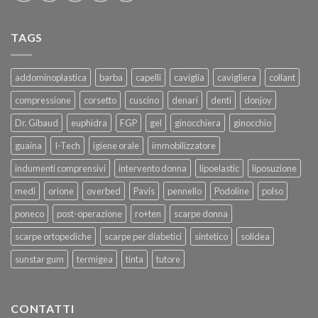
TAGS
addominoplastica
barba
capelli
caviglia
cavigliera
collant
compressione
corsetto
cuscino
denari
denti
donjoy
Dr. Gibaud
euphidra
FGP
gel
ginocchiera
ginocchio
guaina
I-Tech
igiene orale
immobilizzatore
indumenti comprensivi
intervento donna
lipoelastic
liposuzione
medi
orione
overbed
Pavis
pennello
Podoline
polso
poneco
post-operazione
ro+ten
scarpe donna
scarpe ortopediche
scarpe per diabetici
sintetico
solidea
sunstar gum
termigea
tinta
tutore
CONTATTI