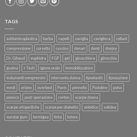
TAGS
addominoplastica
barba
capelli
caviglia
cavigliera
collant
compressione
corsetto
cuscino
denari
denti
donjoy
Dr. Gibaud
euphidra
FGP
gel
ginocchiera
ginocchio
guaina
I-Tech
igiene orale
immobilizzatore
indumenti comprensivi
intervento donna
lipoelastic
liposuzione
medi
orione
overbed
Pavis
pennello
Podoline
polso
poneco
post-operazione
ro+ten
scarpe donna
scarpe ortopediche
scarpe per diabetici
sintetico
solidea
sunstar gum
termigea
tinta
tutore