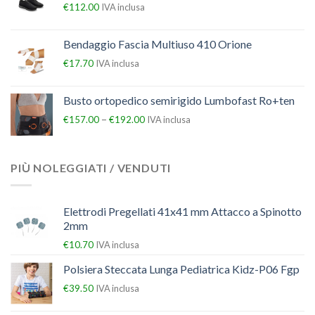
€
112.00
IVA inclusa
Bendaggio Fascia Multiuso 410 Orione
€
17.70
IVA inclusa
Busto ortopedico semirigido Lumbofast Ro+ten
–
€
157.00
€
192.00
IVA inclusa
PIÙ NOLEGGIATI / VENDUTI
Elettrodi Pregellati 41x41 mm Attacco a Spinotto
2mm
€
10.70
IVA inclusa
Polsiera Steccata Lunga Pediatrica Kidz-P06 Fgp
€
39.50
IVA inclusa