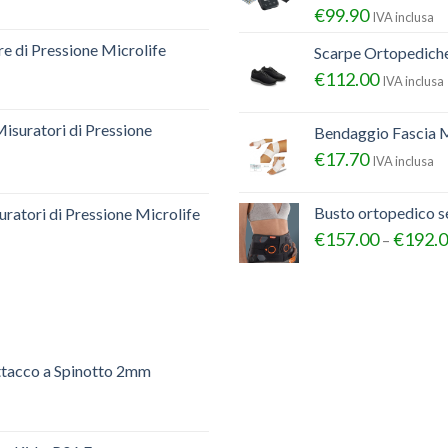
€
99.90
IVA inclusa
e di Pressione Microlife
Scarpe Ortopedich
€
112.00
IVA inclusa
Misuratori di Pressione
Bendaggio Fascia M
€
17.70
IVA inclusa
Busto ortopedico 
ratori di Pressione Microlife
€
157.00
€
192.
–
ttacco a Spinotto 2mm