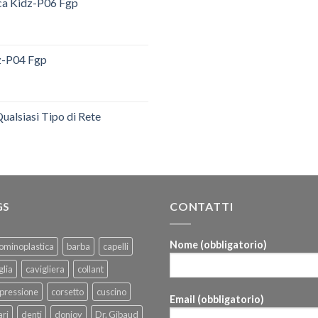
ica Kidz-P06 Fgp
dz-P04 Fgp
ualsiasi Tipo di Rete
GS
CONTATTI
Nome (obbligatorio)
ominoplastica
barba
capelli
glia
cavigliera
collant
pressione
corsetto
cuscino
Email (obbligatorio)
ri
denti
donjoy
Dr. Gibaud