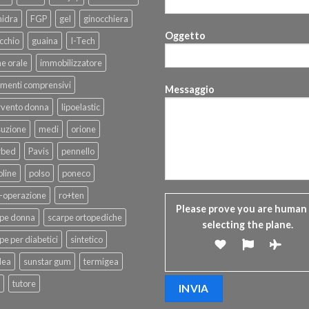
hidra
FGP
gel
ginocchiera
Oggetto
cchio
guaina
I-Tech
ne orale
immobilizzatore
menti comprensivi
Messaggio
rvento donna
lipoelastic
suzione
medi
orione
rbed
Pavis
pennello
line
polso
poneco
-operazione
ro+ten
Please prove you are human
rpe donna
scarpe ortopediche
selecting the
plane
.
pe per diabetici
sintetico
dea
sunstar gum
termigea
tutore