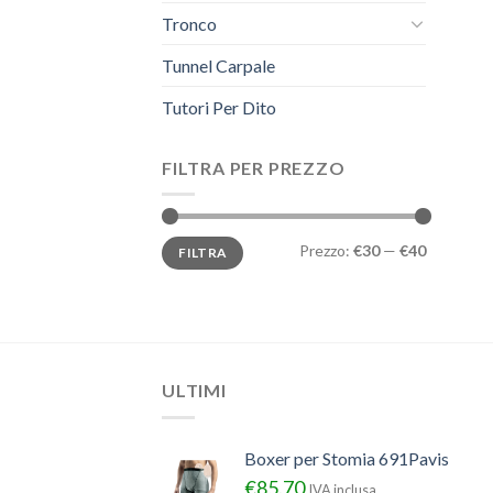
Tronco
Tunnel Carpale
Tutori Per Dito
FILTRA PER PREZZO
Prezzo
Prezzo
Prezzo:
€30
—
€40
FILTRA
Min
Max
ULTIMI
Boxer per Stomia 691Pavis
€
85.70
IVA inclusa