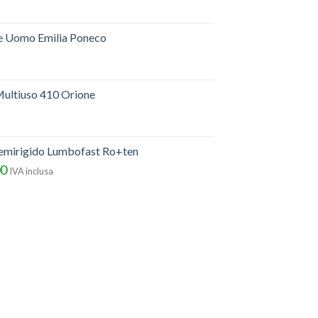
e Uomo Emilia Poneco
ultiuso 410 Orione
semirigido Lumbofast Ro+ten
00
IVA inclusa