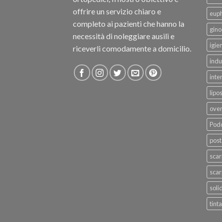
offrire un servizio chiaro e
eup
completo ai pazienti che hanno la
gino
necessità di noleggiare ausili e
igie
riceverli comodamente a domicilio.
indu
inte
lipo
ove
Podo
post
sca
scar
soli
tinta