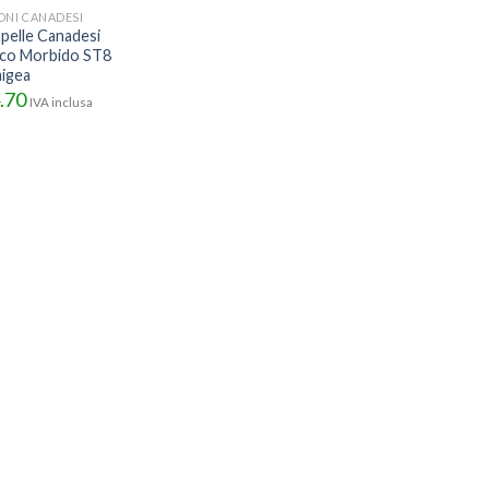
ONI CANADESI
pelle Canadesi
co Morbido ST8
igea
.70
IVA inclusa