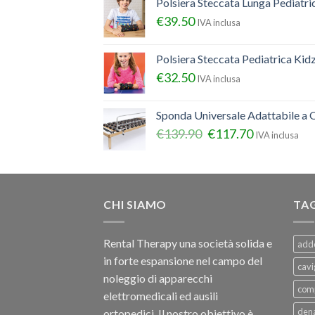
Polsiera Steccata Lunga Pediatr
€
39.50
IVA inclusa
Polsiera Steccata Pediatrica Ki
€
32.50
IVA inclusa
Sponda Universale Adattabile a Q
€
139.90
€
117.70
IVA inclusa
CHI SIAMO
TA
Rental Therapy una società solida e
add
in forte espansione nel campo del
cavi
noleggio di apparecchi
com
elettromedicali ed ausili
dena
ortopedici, Il nostro obiettivo è