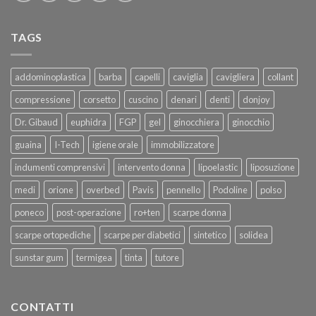
TAGS
addominoplastica
barba
capelli
caviglia
cavigliera
collant
compressione
corsetto
cuscino
denari
denti
donjoy
Dr. Gibaud
euphidra
FGP
gel
ginocchiera
ginocchio
guaina
I-Tech
igiene orale
immobilizzatore
indumenti comprensivi
intervento donna
lipoelastic
liposuzione
medi
orione
overbed
Pavis
pennello
Podoline
polso
poneco
post-operazione
ro+ten
scarpe donna
scarpe ortopediche
scarpe per diabetici
sintetico
solidea
sunstar gum
termigea
tinta
tutore
CONTATTI