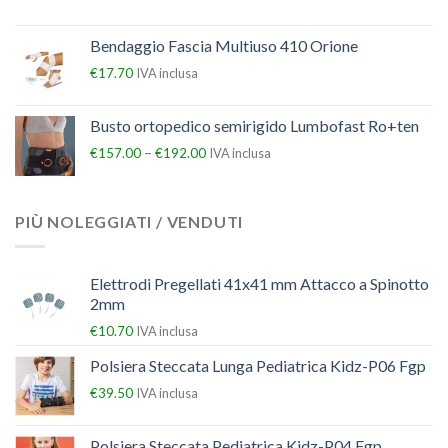
Bendaggio Fascia Multiuso 410 Orione
€
17.70
IVA inclusa
Busto ortopedico semirigido Lumbofast Ro+ten
–
€
157.00
€
192.00
IVA inclusa
PIÙ NOLEGGIATI / VENDUTI
Elettrodi Pregellati 41x41 mm Attacco a Spinotto
2mm
€
10.70
IVA inclusa
Polsiera Steccata Lunga Pediatrica Kidz-P06 Fgp
€
39.50
IVA inclusa
Polsiera Steccata Pediatrica Kidz-P04 Fgp