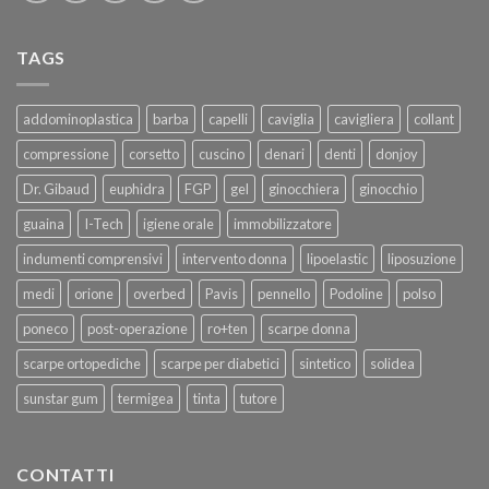
TAGS
addominoplastica
barba
capelli
caviglia
cavigliera
collant
compressione
corsetto
cuscino
denari
denti
donjoy
Dr. Gibaud
euphidra
FGP
gel
ginocchiera
ginocchio
guaina
I-Tech
igiene orale
immobilizzatore
indumenti comprensivi
intervento donna
lipoelastic
liposuzione
medi
orione
overbed
Pavis
pennello
Podoline
polso
poneco
post-operazione
ro+ten
scarpe donna
scarpe ortopediche
scarpe per diabetici
sintetico
solidea
sunstar gum
termigea
tinta
tutore
CONTATTI