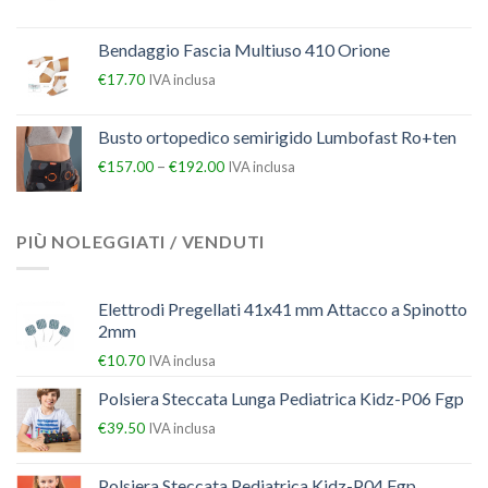
Bendaggio Fascia Multiuso 410 Orione
€
17.70
IVA inclusa
Busto ortopedico semirigido Lumbofast Ro+ten
–
€
157.00
€
192.00
IVA inclusa
PIÙ NOLEGGIATI / VENDUTI
Elettrodi Pregellati 41x41 mm Attacco a Spinotto
2mm
€
10.70
IVA inclusa
Polsiera Steccata Lunga Pediatrica Kidz-P06 Fgp
€
39.50
IVA inclusa
Polsiera Steccata Pediatrica Kidz-P04 Fgp