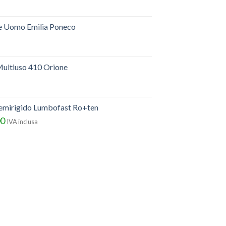
e Uomo Emilia Poneco
ultiuso 410 Orione
semirigido Lumbofast Ro+ten
00
IVA inclusa