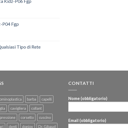
ica Kidz-P06 Fgp
dz-P04 Fgp
ualsiasi Tipo di Rete
GS
CONTATTI
Nome (obbligatorio)
ominoplastica
barba
capelli
glia
cavigliera
collant
pressione
corsetto
cuscino
Email (obbligatorio)
ri
denti
donjoy
Dr. Gibaud