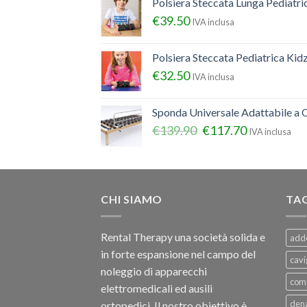
Polsiera Steccata Lunga Pediatr
€
39.50
IVA inclusa
Polsiera Steccata Pediatrica Ki
€
32.50
IVA inclusa
Sponda Universale Adattabile a Q
€
139.90
€
117.70
IVA inclusa
CHI SIAMO
TA
Rental Therapy una società solida e
add
in forte espansione nel campo del
cavi
noleggio di apparecchi
com
elettromedicali ed ausili
dena
ortopedici, Il nostro obiettivo è