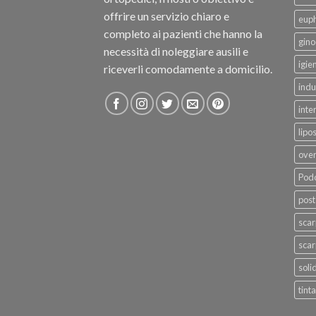
offrire un servizio chiaro e
eup
completo ai pazienti che hanno la
gino
necessità di noleggiare ausili e
igie
riceverli comodamente a domicilio.
indu
inte
lipo
ove
Podo
post
sca
scar
soli
tinta