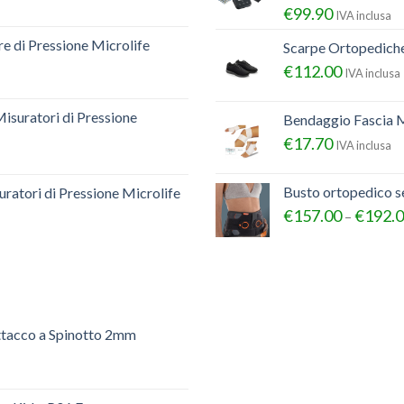
€
99.90
IVA inclusa
e di Pressione Microlife
Scarpe Ortopedich
€
112.00
IVA inclusa
Misuratori di Pressione
Bendaggio Fascia M
€
17.70
IVA inclusa
Busto ortopedico 
ratori di Pressione Microlife
€
157.00
€
192.
–
ttacco a Spinotto 2mm