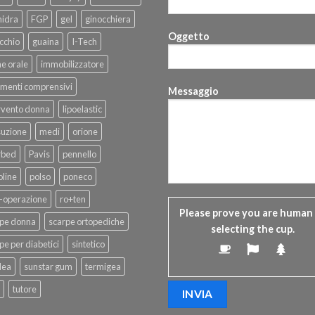
hidra
FGP
gel
ginocchiera
Oggetto
cchio
guaina
I-Tech
ne orale
immobilizzatore
menti comprensivi
Messaggio
rvento donna
lipoelastic
suzione
medi
orione
rbed
Pavis
pennello
line
polso
poneco
-operazione
ro+ten
Please prove you are human
rpe donna
scarpe ortopediche
selecting the
cup
.
pe per diabetici
sintetico
dea
sunstar gum
termigea
tutore