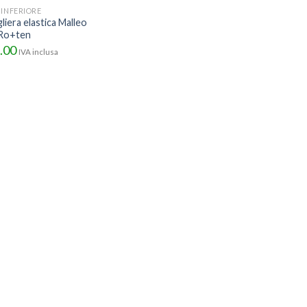
 INFERIORE
liera elastica Malleo
Ro+ten
.00
IVA inclusa