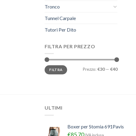
Tronco
Tunnel Carpale
Tutori Per Dito
FILTRA PER PREZZO
Prezzo
Prezzo
Prezzo:
€30
—
€40
FILTRA
Min
Max
ULTIMI
Boxer per Stomia 691Pavis
€
85.70
IVA inclusa