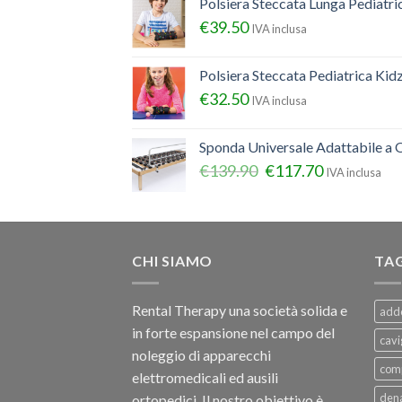
Polsiera Steccata Lunga Pediatr
€
39.50
IVA inclusa
Polsiera Steccata Pediatrica Ki
€
32.50
IVA inclusa
Sponda Universale Adattabile a Q
€
139.90
€
117.70
IVA inclusa
CHI SIAMO
TA
Rental Therapy una società solida e
add
in forte espansione nel campo del
cavi
noleggio di apparecchi
com
elettromedicali ed ausili
dena
ortopedici, Il nostro obiettivo è