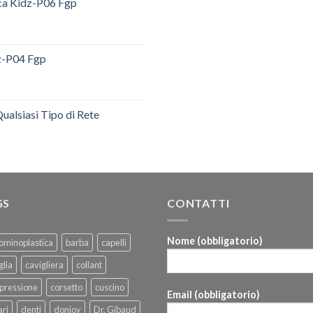
ica Kidz-P06 Fgp
dz-P04 Fgp
ualsiasi Tipo di Rete
GS
CONTATTI
Nome (obbligatorio)
ominoplastica
barba
capelli
glia
cavigliera
collant
pressione
corsetto
cuscino
Email (obbligatorio)
ri
denti
donjoy
Dr. Gibaud