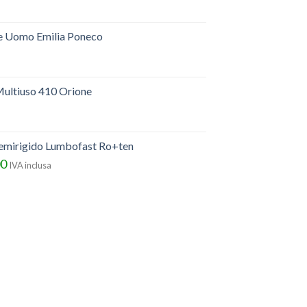
e Uomo Emilia Poneco
ultiuso 410 Orione
semirigido Lumbofast Ro+ten
00
IVA inclusa