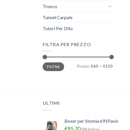
Tronco
Tunnel Carpale
Tutori Per Dito
FILTRA PER PREZZO
Prezzo
Prezzo
Prezzo:
€60
—
€150
FILTRA
Min
Max
ULTIMI
Boxer per Stomia 691Pavis
€
85.70
IVA inclusa