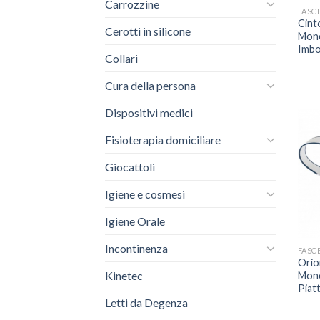
Carrozzine
FASC
Cint
Cerotti in silicone
Mono
Imbo
Collari
Cura della persona
Dispositivi medici
Fisioterapia domiciliare
Giocattoli
Igiene e cosmesi
Igiene Orale
Incontinenza
FASC
Orio
Kinetec
Mono
Piat
Letti da Degenza