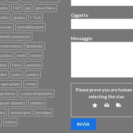
hidra
FGP
gel
ginocchiera
Oggetto
cchio
guaina
I-Tech
ne orale
immobilizzatore
menti comprensivi
Messaggio
rvento donna
lipoelastic
suzione
medi
orione
rbed
Pavis
pennello
line
polso
poneco
-operazione
ro+ten
Please prove you are human
rpe donna
scarpe ortopediche
selecting the
star
.
pe per diabetici
sintetico
dea
sunstar gum
termigea
tutore