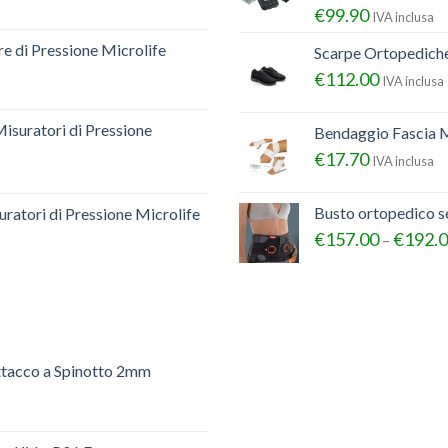
€
99.90
IVA inclusa
e di Pressione Microlife
Scarpe Ortopedich
€
112.00
IVA inclusa
Misuratori di Pressione
Bendaggio Fascia M
€
17.70
IVA inclusa
Busto ortopedico 
ratori di Pressione Microlife
€
157.00
€
192.
–
ttacco a Spinotto 2mm