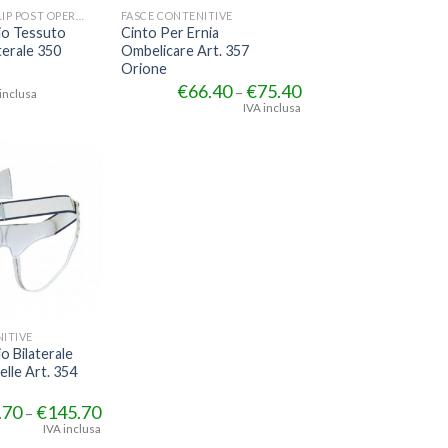
MUTANDE E SLIP POST OPERATORI
FASCE CONTENITIVE
io Tessuto
Cinto Per Ernia
terale 350
Ombelicare Art. 357
Orione
€
66.40
€
75.40
–
inclusa
IVA inclusa
ITIVE
o Bilaterale
elle Art. 354
.70
€
145.70
–
IVA inclusa