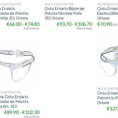
E CONTENITIVE
FASCE CONTENITIVE
o Erniario
Cinto Erniario Bilaterale
Cinto Erniar
laterale Pelotta
Pelotte Morbida Pelle
Elastico Bila
ttita 351 Orione
352 Orione
Orione
€
66.00
€
74.80
€
93.70
€
106.70
€
70.90
–
–
IVA 
IVA inclusa
IVA inclusa
FASCE CONTEN
E CONTENITIVE
Cinto Erniari
ne Cinto Erniario
Pelotte In P
laterale Pelotta
Orione
ta Art. 353
€
127
€
89.90
€
102.30
–
IVA inclusa