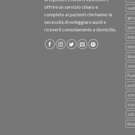
offrire un servizio chiaro e
eup
completo ai pazienti che hanno la
gino
necessità di noleggiare ausili e
igie
riceverli comodamente a domicilio.
indu
inte
lipo
ove
Podo
post
sca
scar
soli
tinta