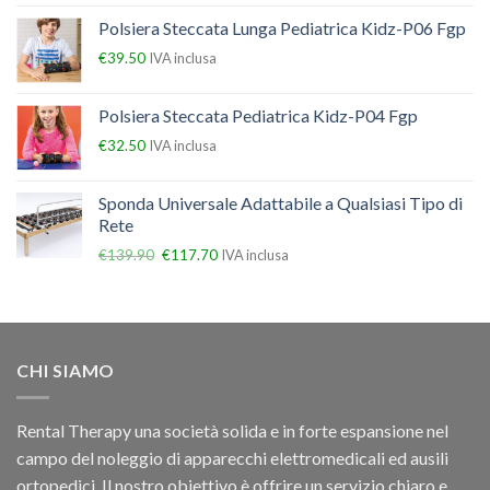
Polsiera Steccata Lunga Pediatrica Kidz-P06 Fgp
€
39.50
IVA inclusa
Polsiera Steccata Pediatrica Kidz-P04 Fgp
€
32.50
IVA inclusa
Sponda Universale Adattabile a Qualsiasi Tipo di
Rete
€
139.90
€
117.70
IVA inclusa
CHI SIAMO
Rental Therapy una società solida e in forte espansione nel
campo del noleggio di apparecchi elettromedicali ed ausili
ortopedici, Il nostro obiettivo è offrire un servizio chiaro e