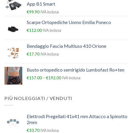
App B1 Smart
€
99.90
IVA inclusa
Scarpe Ortopediche Uomo Emilia Poneco
€
112.00
IVA inclusa
Bendaggio Fascia Multiuso 410 Orione
€
17.70
IVA inclusa
Busto ortopedico semirigido Lumbofast Ro+ten
–
€
157.00
€
192.00
IVA inclusa
PIÙ NOLEGGIATI / VENDUTI
Elettrodi Pregellati 41x41 mm Attacco a Spinotto
2mm
€
10.70
IVA inclusa