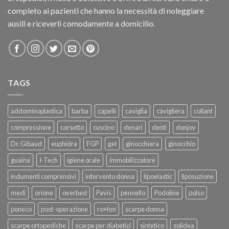
completo ai pazienti che hanno la necessità di noleggiare
ausili e riceverli comodamente a domicilio.
TAGS
addominoplastica
barba
capelli
caviglia
cavigliera
collant
compressione
corsetto
cuscino
denari
denti
donjoy
Dr. Gibaud
euphidra
FGP
gel
ginocchiera
ginocchio
guaina
I-Tech
igiene orale
immobilizzatore
indumenti comprensivi
intervento donna
lipoelastic
liposuzione
medi
orione
overbed
Pavis
pennello
Podoline
polso
poneco
post-operazione
ro+ten
scarpe donna
scarpe ortopediche
scarpe per diabetici
sintetico
solidea