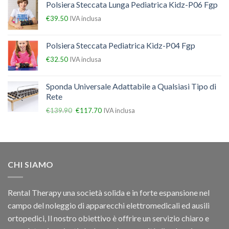
Polsiera Steccata Lunga Pediatrica Kidz-P06 Fgp
€
39.50
IVA inclusa
Polsiera Steccata Pediatrica Kidz-P04 Fgp
€
32.50
IVA inclusa
Sponda Universale Adattabile a Qualsiasi Tipo di
Rete
€
139.90
€
117.70
IVA inclusa
CHI SIAMO
Rental Therapy una società solida e in forte espansione nel
campo del noleggio di apparecchi elettromedicali ed ausili
ortopedici, Il nostro obiettivo è offrire un servizio chiaro e