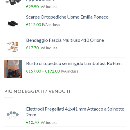
€
99.90
IVA inclusa
Scarpe Ortopediche Uomo Emilia Poneco
€
112.00
IVA inclusa
Bendaggio Fascia Multiuso 410 Orione
€
17.70
IVA inclusa
Busto ortopedico semirigido Lumbofast Ro+ten
–
€
157.00
€
192.00
IVA inclusa
PIÙ NOLEGGIATI / VENDUTI
Elettrodi Pregellati 41x41 mm Attacco a Spinotto
2mm
€
10.70
IVA inclusa