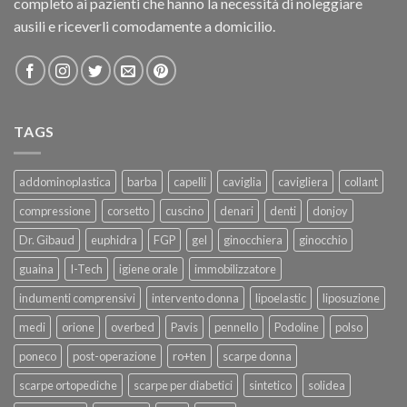
completo ai pazienti che hanno la necessità di noleggiare
ausili e riceverli comodamente a domicilio.
TAGS
addominoplastica
barba
capelli
caviglia
cavigliera
collant
compressione
corsetto
cuscino
denari
denti
donjoy
Dr. Gibaud
euphidra
FGP
gel
ginocchiera
ginocchio
guaina
I-Tech
igiene orale
immobilizzatore
indumenti comprensivi
intervento donna
lipoelastic
liposuzione
medi
orione
overbed
Pavis
pennello
Podoline
polso
poneco
post-operazione
ro+ten
scarpe donna
scarpe ortopediche
scarpe per diabetici
sintetico
solidea