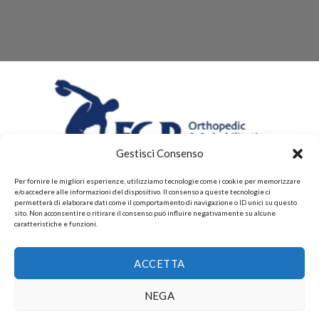
Gestisci Consenso
Per fornire le migliori esperienze, utilizziamo tecnologie come i cookie per memorizzare
e/o accedere alle informazioni del dispositivo. Il consenso a queste tecnologie ci
permetterà di elaborare dati come il comportamento di navigazione o ID unici su questo
sito. Non acconsentire o ritirare il consenso può influire negativamente su alcune
caratteristiche e funzioni.
CHI SIAMO
CONTATTI
PRIVACY POLICY
ACCETTA
POLITICHE DI RESI E DI RIMBORSI
PAGAMENTI ACCETTATI
POLITICHE DI SPEDIZIONE
Copyright 2026 ©
Gruppo FAF srls, Via Montelparo 43 A-B
NEGA
Roma P.I. 15499271003.