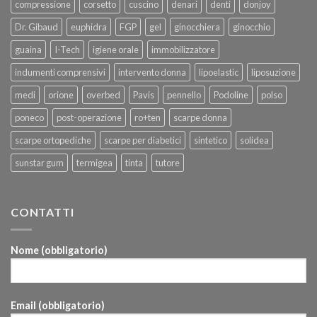
compressione
corsetto
cuscino
denari
denti
donjoy
Dr. Gibaud
euphidra
FGP
gel
ginocchiera
ginocchio
guaina
I-Tech
igiene orale
immobilizzatore
indumenti comprensivi
intervento donna
lipoelastic
liposuzione
medi
orione
overbed
Pavis
pennello
Podoline
polso
poneco
post-operazione
ro+ten
scarpe donna
scarpe ortopediche
scarpe per diabetici
sintetico
solidea
sunstar gum
termigea
tinta
tutore
CONTATTI
Nome (obbligatorio)
Email (obbligatorio)