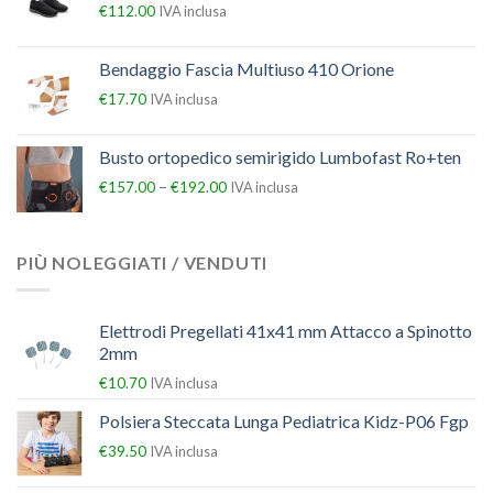
€
112.00
IVA inclusa
Bendaggio Fascia Multiuso 410 Orione
€
17.70
IVA inclusa
Busto ortopedico semirigido Lumbofast Ro+ten
–
€
157.00
€
192.00
IVA inclusa
PIÙ NOLEGGIATI / VENDUTI
Elettrodi Pregellati 41x41 mm Attacco a Spinotto
2mm
€
10.70
IVA inclusa
Polsiera Steccata Lunga Pediatrica Kidz-P06 Fgp
€
39.50
IVA inclusa