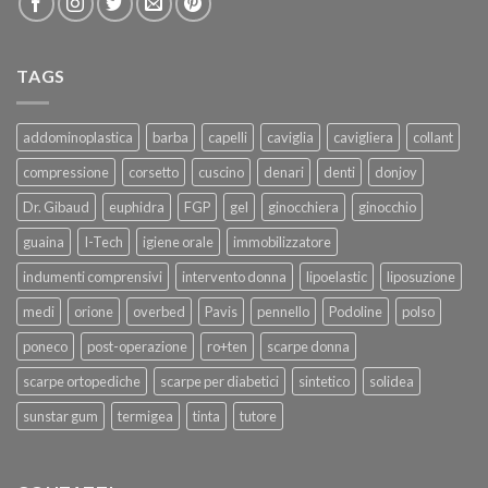
TAGS
addominoplastica
barba
capelli
caviglia
cavigliera
collant
compressione
corsetto
cuscino
denari
denti
donjoy
Dr. Gibaud
euphidra
FGP
gel
ginocchiera
ginocchio
guaina
I-Tech
igiene orale
immobilizzatore
indumenti comprensivi
intervento donna
lipoelastic
liposuzione
medi
orione
overbed
Pavis
pennello
Podoline
polso
poneco
post-operazione
ro+ten
scarpe donna
scarpe ortopediche
scarpe per diabetici
sintetico
solidea
sunstar gum
termigea
tinta
tutore