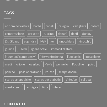
TAGS
addominoplastica
barba
capelli
caviglia
cavigliera
collant
compressione
corsetto
cuscino
denari
denti
donjoy
Dr. Gibaud
euphidra
FGP
gel
ginocchiera
ginocchio
guaina
I-Tech
igiene orale
immobilizzatore
indumenti comprensivi
intervento donna
lipoelastic
liposuzione
medi
orione
overbed
Pavis
pennello
Podoline
polso
poneco
post-operazione
ro+ten
scarpe donna
scarpe ortopediche
scarpe per diabetici
sintetico
solidea
sunstar gum
termigea
tinta
tutore
CONTATTI