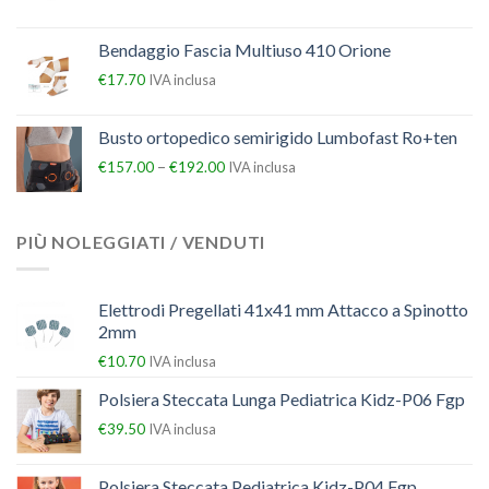
Bendaggio Fascia Multiuso 410 Orione
€
17.70
IVA inclusa
Busto ortopedico semirigido Lumbofast Ro+ten
–
€
157.00
€
192.00
IVA inclusa
PIÙ NOLEGGIATI / VENDUTI
Elettrodi Pregellati 41x41 mm Attacco a Spinotto
2mm
€
10.70
IVA inclusa
Polsiera Steccata Lunga Pediatrica Kidz-P06 Fgp
€
39.50
IVA inclusa
Polsiera Steccata Pediatrica Kidz-P04 Fgp