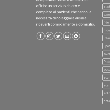
offrire un servizio chiaro e
eup
completo ai pazienti che hanno la
gino
necessità di noleggiare ausili e
igie
riceverli comodamente a domicilio.
indu
inte
lipo
ove
Podo
post
sca
scar
soli
tinta