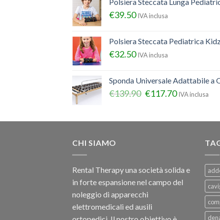
Polsiera Steccata Lunga Pediatr
€
39.50
IVA inclusa
Polsiera Steccata Pediatrica Ki
€
32.50
IVA inclusa
Sponda Universale Adattabile a Q
€
139.90
€
117.70
IVA inclusa
CHI SIAMO
TA
Rental Therapy una società solida e
add
in forte espansione nel campo del
cavi
noleggio di apparecchi
com
elettromedicali ed ausili
dena
ortopedici, Il nostro obiettivo è