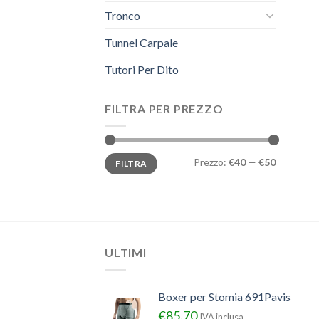
Tronco
Tunnel Carpale
Tutori Per Dito
FILTRA PER PREZZO
Prezzo
Prezzo
Prezzo:
€40
—
€50
FILTRA
Min
Max
ULTIMI
Boxer per Stomia 691Pavis
€
85.70
IVA inclusa