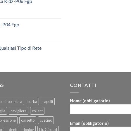
ica Kidz-P06 Fgp
dz-P04 Fgp
ualsiasi Tipo di Rete
GS
CONTATTI
Nome (obbligatorio)
ominoplastica
barba
capelli
glia
cavigliera
collant
pressione
corsetto
cuscino
Email (obbligatorio)
ri
denti
donjoy
Dr. Gibaud