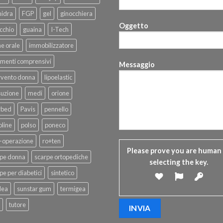
hidra
FGP
gel
ginocchiera
Oggetto
cchio
guaina
I-Tech
ne orale
immobilizzatore
menti comprensivi
Messaggio
rvento donna
lipoelastic
suzione
medi
orione
rbed
Pavis
pennello
line
polso
poneco
-operazione
ro+ten
Please prove you are human
rpe donna
scarpe ortopediche
selecting the
key
.
pe per diabetici
sintetico
dea
sunstar gum
termigea
tutore