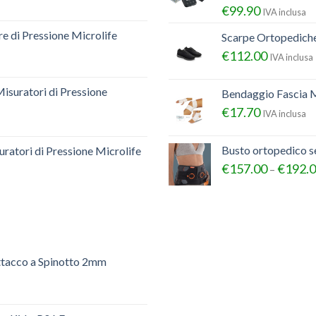
€
99.90
IVA inclusa
e di Pressione Microlife
Scarpe Ortopedich
€
112.00
IVA inclusa
Misuratori di Pressione
Bendaggio Fascia M
€
17.70
IVA inclusa
Busto ortopedico 
ratori di Pressione Microlife
€
157.00
€
192.
–
ttacco a Spinotto 2mm