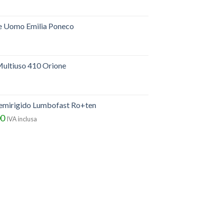
e Uomo Emilia Poneco
ultiuso 410 Orione
semirigido Lumbofast Ro+ten
00
IVA inclusa