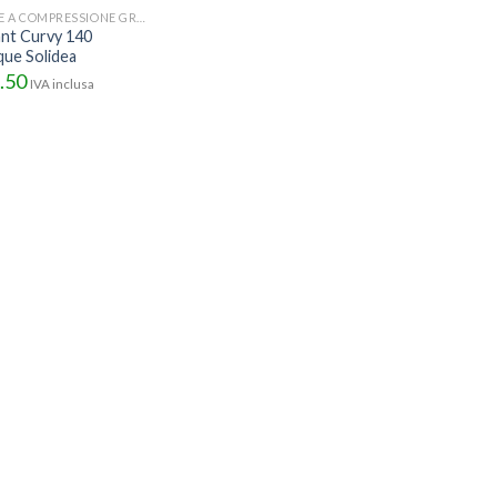
CALZE A COMPRESSIONE GRADUATA
ant Curvy 140
ue Solidea
.50
IVA inclusa