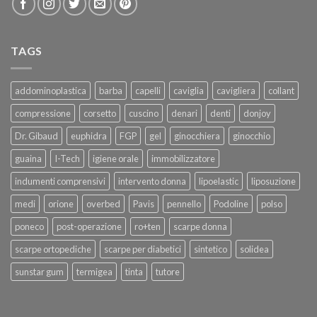
TAGS
addominoplastica
barba
capelli
caviglia
cavigliera
collant
compressione
corsetto
cuscino
denari
denti
donjoy
Dr. Gibaud
euphidra
FGP
gel
ginocchiera
ginocchio
guaina
I-Tech
igiene orale
immobilizzatore
indumenti comprensivi
intervento donna
lipoelastic
liposuzione
medi
orione
overbed
Pavis
pennello
Podoline
polso
poneco
post-operazione
ro+ten
scarpe donna
scarpe ortopediche
scarpe per diabetici
sintetico
solidea
sunstar gum
termigea
tinta
tutore