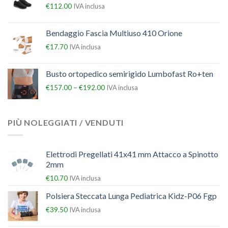
€
112.00
IVA inclusa
Bendaggio Fascia Multiuso 410 Orione
€
17.70
IVA inclusa
Busto ortopedico semirigido Lumbofast Ro+ten
–
€
157.00
€
192.00
IVA inclusa
PIÙ NOLEGGIATI / VENDUTI
Elettrodi Pregellati 41x41 mm Attacco a Spinotto
2mm
€
10.70
IVA inclusa
Polsiera Steccata Lunga Pediatrica Kidz-P06 Fgp
€
39.50
IVA inclusa