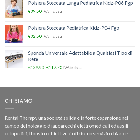
Polsiera Steccata Lunga Pediatrica Kidz-P06 Fgp
€
39.50
IVA inclusa
Polsiera Steccata Pediatrica Kidz-P04 Fgp
€
32.50
IVA inclusa
Sponda Universale Adattabile a Qualsiasi Tipo di
Rete
€
139.90
€
117.70
IVA inclusa
CHI SIAMO
Rental Therapy una società solida e in forte espansione nel
campo del noleggio di apparecchi elettromedicali ed ausili
ortopedici, Il nostro obiettivo è offrire un servizio chiaro e