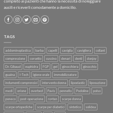
completo ai pazienti che hanno la necessità di noleggiare
ausili e riceverli comodamente a domicilio.
TAGS
addominoplastica
barba
capelli
caviglia
cavigliera
collant
compressione
corsetto
cuscino
denari
denti
donjoy
Dr. Gibaud
euphidra
FGP
gel
ginocchiera
ginocchio
guaina
I-Tech
igiene orale
immobilizzatore
indumenti comprensivi
intervento donna
lipoelastic
liposuzione
medi
orione
overbed
Pavis
pennello
Podoline
polso
poneco
post-operazione
ro+ten
scarpe donna
scarpe ortopediche
scarpe per diabetici
sintetico
solidea