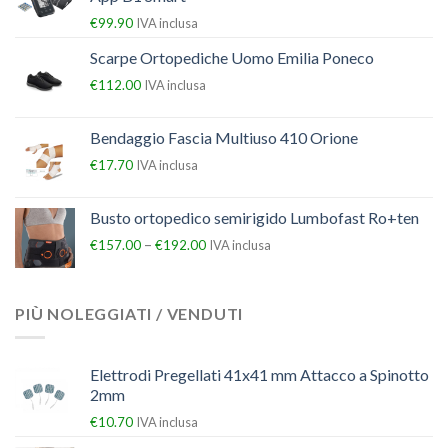
€
99.90
IVA inclusa
Scarpe Ortopediche Uomo Emilia Poneco
€
112.00
IVA inclusa
Bendaggio Fascia Multiuso 410 Orione
€
17.70
IVA inclusa
Busto ortopedico semirigido Lumbofast Ro+ten
–
€
157.00
€
192.00
IVA inclusa
PIÙ NOLEGGIATI / VENDUTI
Elettrodi Pregellati 41x41 mm Attacco a Spinotto
2mm
€
10.70
IVA inclusa