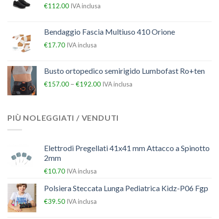
€
112.00
IVA inclusa
Bendaggio Fascia Multiuso 410 Orione
€
17.70
IVA inclusa
Busto ortopedico semirigido Lumbofast Ro+ten
–
€
157.00
€
192.00
IVA inclusa
PIÙ NOLEGGIATI / VENDUTI
Elettrodi Pregellati 41x41 mm Attacco a Spinotto
2mm
€
10.70
IVA inclusa
Polsiera Steccata Lunga Pediatrica Kidz-P06 Fgp
€
39.50
IVA inclusa