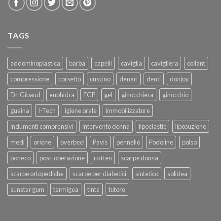
TAGS
addominoplastica
barba
capelli
caviglia
cavigliera
collant
compressione
corsetto
cuscino
denari
denti
donjoy
Dr. Gibaud
euphidra
FGP
gel
ginocchiera
ginocchio
guaina
I-Tech
igiene orale
immobilizzatore
indumenti comprensivi
intervento donna
lipoelastic
liposuzione
medi
orione
overbed
Pavis
pennello
Podoline
polso
poneco
post-operazione
ro+ten
scarpe donna
scarpe ortopediche
scarpe per diabetici
sintetico
solidea
sunstar gum
termigea
tinta
tutore