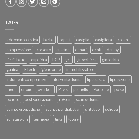
TAGS
addominoplastica
barba
capelli
caviglia
cavigliera
collant
compressione
corsetto
cuscino
denari
denti
donjoy
Dr. Gibaud
euphidra
FGP
gel
ginocchiera
ginocchio
guaina
I-Tech
igiene orale
immobilizzatore
indumenti comprensivi
intervento donna
lipoelastic
liposuzione
medi
orione
overbed
Pavis
pennello
Podoline
polso
poneco
post-operazione
ro+ten
scarpe donna
scarpe ortopediche
scarpe per diabetici
sintetico
solidea
sunstar gum
termigea
tinta
tutore