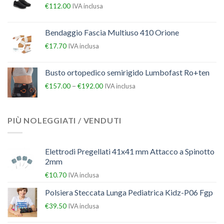
€
112.00
IVA inclusa
Bendaggio Fascia Multiuso 410 Orione
€
17.70
IVA inclusa
Busto ortopedico semirigido Lumbofast Ro+ten
–
€
157.00
€
192.00
IVA inclusa
PIÙ NOLEGGIATI / VENDUTI
Elettrodi Pregellati 41x41 mm Attacco a Spinotto
2mm
€
10.70
IVA inclusa
Polsiera Steccata Lunga Pediatrica Kidz-P06 Fgp
€
39.50
IVA inclusa