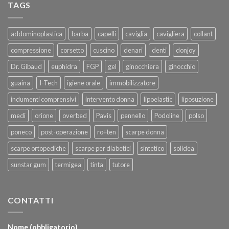
TAGS
addominoplastica
barba
capelli
caviglia
cavigliera
collant
compressione
corsetto
cuscino
denari
denti
donjoy
Dr. Gibaud
euphidra
FGP
gel
ginocchiera
ginocchio
guaina
I-Tech
igiene orale
immobilizzatore
indumenti comprensivi
intervento donna
lipoelastic
liposuzione
medi
orione
overbed
Pavis
pennello
Podoline
polso
poneco
post-operazione
ro+ten
scarpe donna
scarpe ortopediche
scarpe per diabetici
sintetico
solidea
sunstar gum
termigea
tinta
tutore
CONTATTI
Nome (obbligatorio)