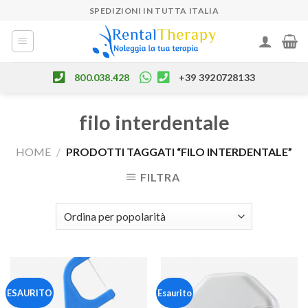
Skip
SPEDIZIONI IN TUTTA ITALIA
to
content
800.038.428
+39 3920728133
filo interdentale
HOME
/
PRODOTTI TAGGATI “FILO INTERDENTALE”
FILTRA
ESAURITO
Esaurito