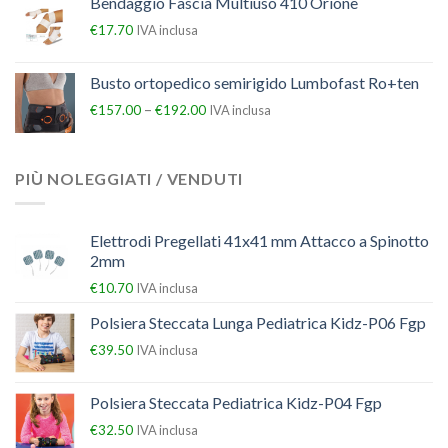
Bendaggio Fascia Multiuso 410 Orione
€
17.70
IVA inclusa
Busto ortopedico semirigido Lumbofast Ro+ten
–
€
157.00
€
192.00
IVA inclusa
PIÙ NOLEGGIATI / VENDUTI
Elettrodi Pregellati 41x41 mm Attacco a Spinotto
2mm
€
10.70
IVA inclusa
Polsiera Steccata Lunga Pediatrica Kidz-P06 Fgp
€
39.50
IVA inclusa
Polsiera Steccata Pediatrica Kidz-P04 Fgp
€
32.50
IVA inclusa