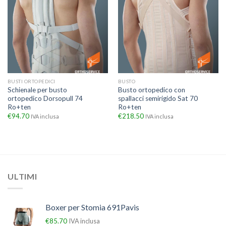
BUSTI ORTOPEDICI
BUSTO
Schienale per busto
Busto ortopedico con
ortopedico Dorsopull 74
spallacci semirigido Sat 70
Ro+ten
Ro+ten
€
94.70
€
218.50
IVA inclusa
IVA inclusa
ULTIMI
Boxer per Stomia 691Pavis
€
85.70
IVA inclusa