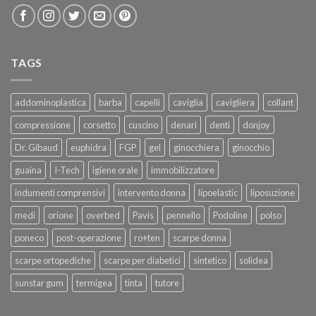
TAGS
addominoplastica
barba
capelli
caviglia
cavigliera
collant
compressione
corsetto
cuscino
denari
denti
donjoy
Dr. Gibaud
euphidra
FGP
gel
ginocchiera
ginocchio
guaina
I-Tech
igiene orale
immobilizzatore
indumenti comprensivi
intervento donna
lipoelastic
liposuzione
medi
orione
overbed
Pavis
pennello
Podoline
polso
poneco
post-operazione
ro+ten
scarpe donna
scarpe ortopediche
scarpe per diabetici
sintetico
solidea
sunstar gum
termigea
tinta
tutore