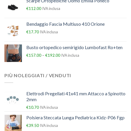
Scarpe Ortopediche Uomo Emilia Poneco
€
112.00
IVA inclusa
Bendaggio Fascia Multiuso 410 Orione
€
17.70
IVA inclusa
Busto ortopedico semirigido Lumbofast Ro+ten
–
€
157.00
€
192.00
IVA inclusa
PIÙ NOLEGGIATI / VENDUTI
Elettrodi Pregellati 41x41 mm Attacco a Spinotto
2mm
€
10.70
IVA inclusa
Polsiera Steccata Lunga Pediatrica Kidz-P06 Fgp
€
39.50
IVA inclusa