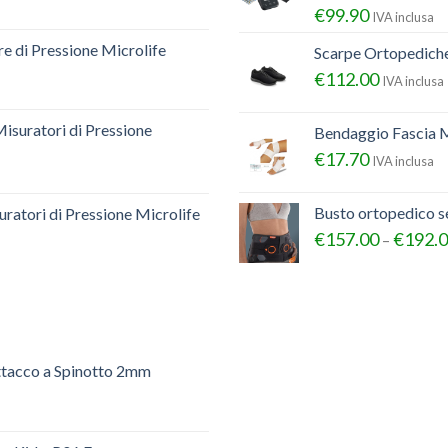
€
99.90
IVA inclusa
e di Pressione Microlife
Scarpe Ortopedich
€
112.00
IVA inclusa
Misuratori di Pressione
Bendaggio Fascia M
€
17.70
IVA inclusa
Busto ortopedico 
ratori di Pressione Microlife
€
157.00
€
192.
–
ttacco a Spinotto 2mm