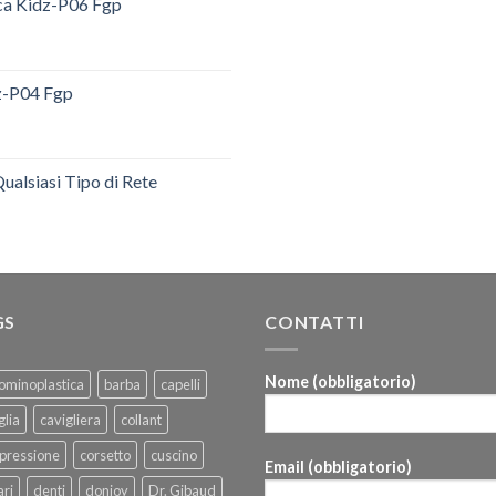
ica Kidz-P06 Fgp
dz-P04 Fgp
ualsiasi Tipo di Rete
GS
CONTATTI
Nome (obbligatorio)
ominoplastica
barba
capelli
glia
cavigliera
collant
pressione
corsetto
cuscino
Email (obbligatorio)
ri
denti
donjoy
Dr. Gibaud