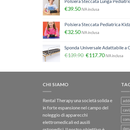
Polsiera Steccata Lunga Pediatr
€
39.50
IVA inclusa
Polsiera Steccata Pediatrica Ki
€
32.50
IVA inclusa
Sponda Universale Adattabile a Q
€
139.90
€
117.70
IVA inclusa
CHI SIAMO
TA
Rental Therapy una società solida e
add
in forte espansione nel campo del
cavi
noleggio di apparecchi
com
elettromedicali ed ausili
dena
ortopedici, Il nostro obiettivo è