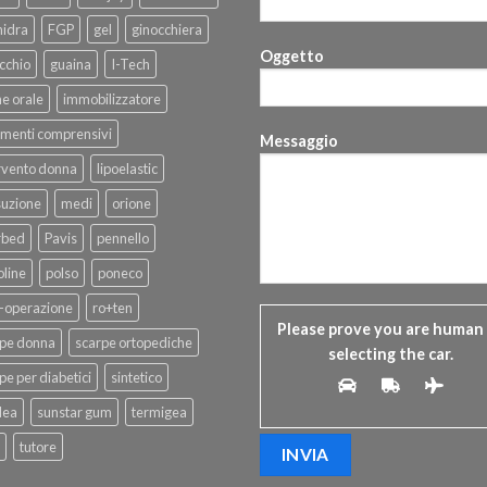
hidra
FGP
gel
ginocchiera
Oggetto
cchio
guaina
I-Tech
ne orale
immobilizzatore
menti comprensivi
Messaggio
rvento donna
lipoelastic
suzione
medi
orione
rbed
Pavis
pennello
line
polso
poneco
-operazione
ro+ten
Please prove you are human
rpe donna
scarpe ortopediche
selecting the
car
.
pe per diabetici
sintetico
dea
sunstar gum
termigea
tutore