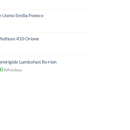
e Uomo Emilia Poneco
ultiuso 410 Orione
semirigido Lumbofast Ro+ten
00
IVA inclusa