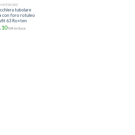
 INFERIORE
cchiera tubolare
a con foro rotuleo
fit 63 Ro+ten
.10
IVA inclusa