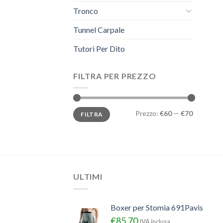
Tronco
Tunnel Carpale
Tutori Per Dito
FILTRA PER PREZZO
Prezzo
Prezzo
Prezzo:
€60
—
€70
FILTRA
Min
Max
ULTIMI
Boxer per Stomia 691Pavis
€
85.70
IVA inclusa