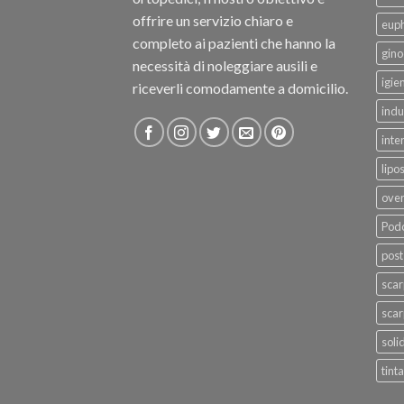
offrire un servizio chiaro e
eup
completo ai pazienti che hanno la
gino
necessità di noleggiare ausili e
igie
riceverli comodamente a domicilio.
indu
inte
lipo
ove
Podo
post
sca
scar
soli
tinta