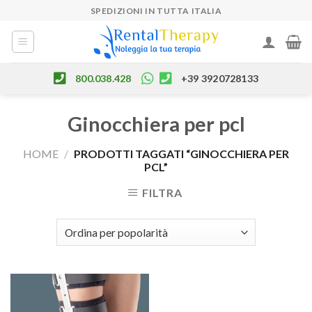
Skip
SPEDIZIONI IN TUTTA ITALIA
to
content
800.038.428
+39 3920728133
Ginocchiera per pcl
HOME
/
PRODOTTI TAGGATI “GINOCCHIERA PER
PCL”
FILTRA