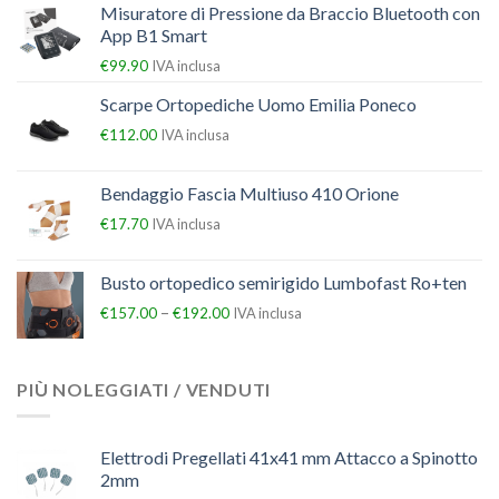
Misuratore di Pressione da Braccio Bluetooth con
App B1 Smart
€
99.90
IVA inclusa
Scarpe Ortopediche Uomo Emilia Poneco
€
112.00
IVA inclusa
Bendaggio Fascia Multiuso 410 Orione
€
17.70
IVA inclusa
Busto ortopedico semirigido Lumbofast Ro+ten
–
€
157.00
€
192.00
IVA inclusa
PIÙ NOLEGGIATI / VENDUTI
Elettrodi Pregellati 41x41 mm Attacco a Spinotto
2mm