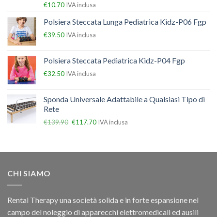
€
10.70
IVA inclusa
Polsiera Steccata Lunga Pediatrica Kidz-P06 Fgp
€
39.50
IVA inclusa
Polsiera Steccata Pediatrica Kidz-P04 Fgp
€
32.50
IVA inclusa
Sponda Universale Adattabile a Qualsiasi Tipo di
Rete
€
139.90
€
117.70
IVA inclusa
CHI SIAMO
Rental Therapy una società solida e in forte espansione nel
campo del noleggio di apparecchi elettromedicali ed ausili