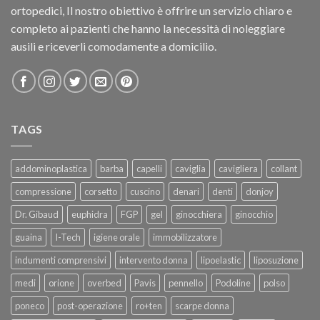
ortopedici, Il nostro obiettivo è offrire un servizio chiaro e
completo ai pazienti che hanno la necessità di noleggiare
ausili e riceverli comodamente a domicilio.
TAGS
addominoplastica
barba
capelli
caviglia
cavigliera
collant
compressione
corsetto
cuscino
denari
denti
donjoy
Dr. Gibaud
euphidra
FGP
gel
ginocchiera
ginocchio
guaina
I-Tech
igiene orale
immobilizzatore
indumenti comprensivi
intervento donna
lipoelastic
liposuzione
medi
orione
overbed
Pavis
pennello
Podoline
polso
poneco
post-operazione
ro+ten
scarpe donna