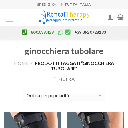
Skip
SPEDIZIONI IN TUTTA ITALIA
to
content
800.038.428
+39 3920728133
ginocchiera tubolare
HOME
/
PRODOTTI TAGGATI “GINOCCHIERA
TUBOLARE”
FILTRA