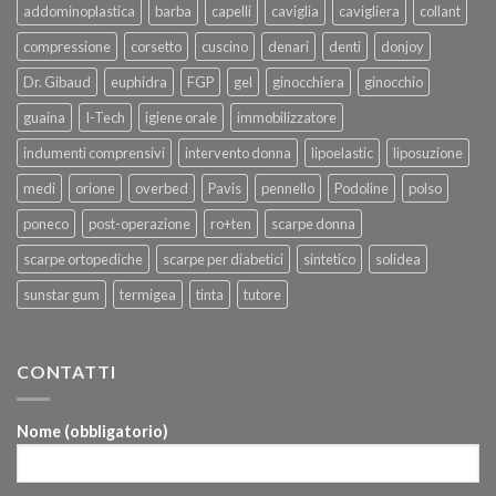
addominoplastica
barba
capelli
caviglia
cavigliera
collant
compressione
corsetto
cuscino
denari
denti
donjoy
Dr. Gibaud
euphidra
FGP
gel
ginocchiera
ginocchio
guaina
I-Tech
igiene orale
immobilizzatore
indumenti comprensivi
intervento donna
lipoelastic
liposuzione
medi
orione
overbed
Pavis
pennello
Podoline
polso
poneco
post-operazione
ro+ten
scarpe donna
scarpe ortopediche
scarpe per diabetici
sintetico
solidea
sunstar gum
termigea
tinta
tutore
CONTATTI
Nome (obbligatorio)