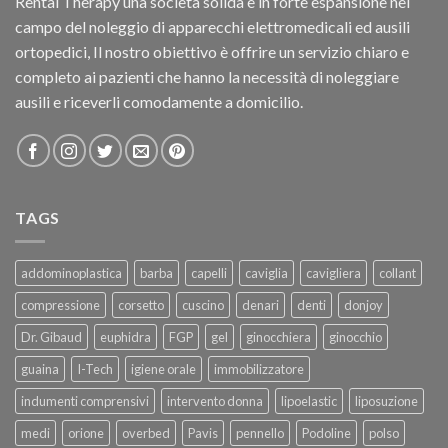
Rental Therapy una società solida e in forte espansione nel
campo del noleggio di apparecchi elettromedicali ed ausili
ortopedici, Il nostro obiettivo è offrire un servizio chiaro e
completo ai pazienti che hanno la necessità di noleggiare
ausili e riceverli comodamente a domicilio.
TAGS
addominoplastica
barba
capelli
caviglia
cavigliera
collant
compressione
corsetto
cuscino
denari
denti
donjoy
Dr. Gibaud
euphidra
FGP
gel
ginocchiera
ginocchio
guaina
I-Tech
igiene orale
immobilizzatore
indumenti comprensivi
intervento donna
lipoelastic
liposuzione
medi
orione
overbed
Pavis
pennello
Podoline
polso