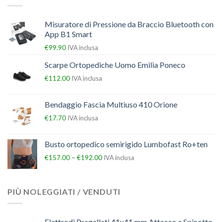
Misuratore di Pressione da Braccio Bluetooth con
App B1 Smart
€
99.90
IVA inclusa
Scarpe Ortopediche Uomo Emilia Poneco
€
112.00
IVA inclusa
Bendaggio Fascia Multiuso 410 Orione
€
17.70
IVA inclusa
Busto ortopedico semirigido Lumbofast Ro+ten
–
€
157.00
€
192.00
IVA inclusa
PIÙ NOLEGGIATI / VENDUTI
Elettrodi Pregellati 41x41 mm Attacco a Spinotto