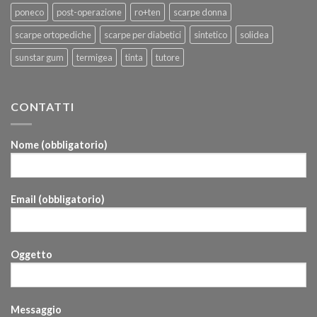
poneco
post-operazione
ro+ten
scarpe donna
scarpe ortopediche
scarpe per diabetici
sintetico
solidea
sunstar gum
termigea
tinta
tutore
CONTATTI
Nome (obbligatorio)
Email (obbligatorio)
Oggetto
Messaggio