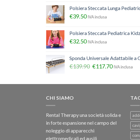
Polsiera Steccata Lunga Pediatr
€
39.50
IVA inclusa
Polsiera Steccata Pediatrica Ki
€
32.50
IVA inclusa
Sponda Universale Adattabile a Q
€
139.90
€
117.70
IVA inclusa
CHI SIAMO
TA
Rental Therapy una società solida e
add
in forte espansione nel campo del
cavi
noleggio di apparecchi
com
elettromedicali ed ausili