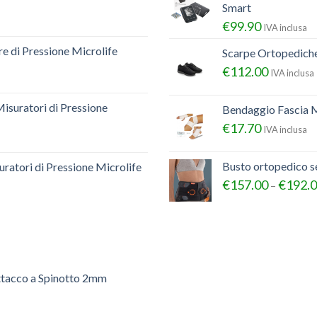
Smart
€
99.90
IVA inclusa
e di Pressione Microlife
Scarpe Ortopedich
€
112.00
IVA inclusa
Misuratori di Pressione
Bendaggio Fascia M
€
17.70
IVA inclusa
Busto ortopedico 
ratori di Pressione Microlife
€
157.00
€
192.
–
ttacco a Spinotto 2mm