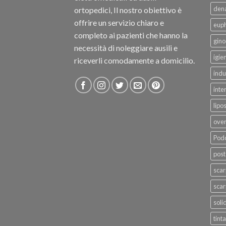
dena
ortopedici, Il nostro obiettivo è
offrire un servizio chiaro e
eup
completo ai pazienti che hanno la
gino
necessità di noleggiare ausili e
igie
riceverli comodamente a domicilio.
indu
inte
lipo
ove
Podo
post
sca
scar
soli
tinta