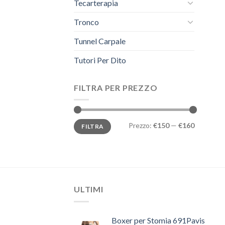
Tecarterapia
Tronco
Tunnel Carpale
Tutori Per Dito
FILTRA PER PREZZO
Prezzo
Prezzo
Prezzo:
€150
—
€160
FILTRA
Min
Max
ULTIMI
Boxer per Stomia 691Pavis