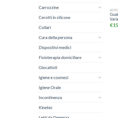
Carrozzine
ADDO
Guai
Cerotti in silicone
Varia
€
15
Collari
Cura della persona
Dispositivi medici
Fisioterapia domiciliare
Giocattoli
Igiene e cosmesi
Igiene Orale
Incontinenza
Kinetec
Letti da Degenza