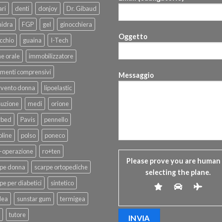
ri
denti
donjoy
Dr. Gibaud
hidra
FGP
gel
ginocchiera
Oggetto
cchio
guaina
I-Tech
ne orale
immobilizzatore
menti comprensivi
Messaggio
rvento donna
lipoelastic
suzione
medi
orione
rbed
Pavis
pennello
line
polso
poneco
-operazione
ro+ten
Please prove you are human
rpe donna
scarpe ortopediche
selecting the
plane
.
pe per diabetici
sintetico
dea
sunstar gum
termigea
tutore