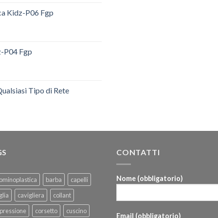
ica Kidz-P06 Fgp
dz-P04 Fgp
ualsiasi Tipo di Rete
GS
CONTATTI
Nome (obbligatorio)
ominoplastica
barba
capelli
glia
cavigliera
collant
pressione
corsetto
cuscino
Email (obbligatorio)