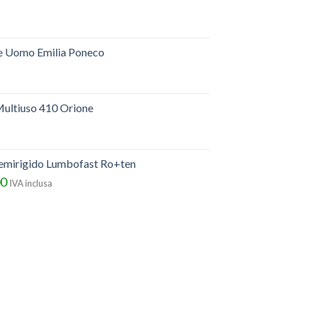
e Uomo Emilia Poneco
ultiuso 410 Orione
semirigido Lumbofast Ro+ten
00
IVA inclusa