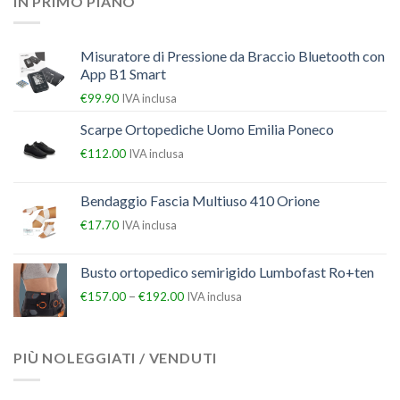
IN PRIMO PIANO
Misuratore di Pressione da Braccio Bluetooth con
App B1 Smart
€
99.90
IVA inclusa
Scarpe Ortopediche Uomo Emilia Poneco
€
112.00
IVA inclusa
Bendaggio Fascia Multiuso 410 Orione
€
17.70
IVA inclusa
Busto ortopedico semirigido Lumbofast Ro+ten
–
€
157.00
€
192.00
IVA inclusa
PIÙ NOLEGGIATI / VENDUTI