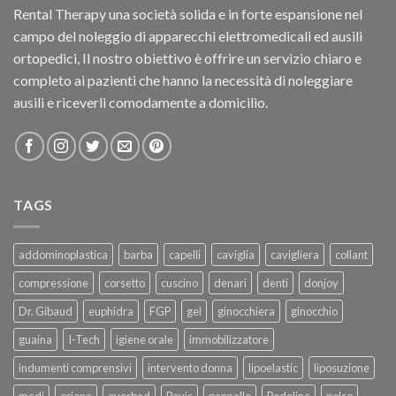
Rental Therapy una società solida e in forte espansione nel
campo del noleggio di apparecchi elettromedicali ed ausili
ortopedici, Il nostro obiettivo è offrire un servizio chiaro e
completo ai pazienti che hanno la necessità di noleggiare
ausili e riceverli comodamente a domicilio.
TAGS
addominoplastica
barba
capelli
caviglia
cavigliera
collant
compressione
corsetto
cuscino
denari
denti
donjoy
Dr. Gibaud
euphidra
FGP
gel
ginocchiera
ginocchio
guaina
I-Tech
igiene orale
immobilizzatore
indumenti comprensivi
intervento donna
lipoelastic
liposuzione
medi
orione
overbed
Pavis
pennello
Podoline
polso