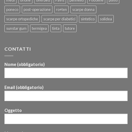
poneco
post-operazione
ro+ten
scarpe donna
scarpe ortopediche
scarpe per diabetici
sintetico
solidea
sunstar gum
termigea
tinta
tutore
CONTATTI
Nome (obbligatorio)
Email (obbligatorio)
Oggetto