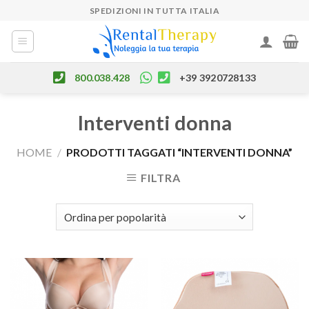
Skip
SPEDIZIONI IN TUTTA ITALIA
to
content
800.038.428
+39 3920728133
Interventi donna
HOME
/
PRODOTTI TAGGATI “INTERVENTI DONNA”
FILTRA