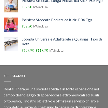
Polsiera Steccata Lunga Pediatrica Kidz-P06 Fgp
€
39.50
IVA inclusa
Polsiera Steccata Pediatrica Kidz-P04 Fgp
€
32.50
IVA inclusa
Sponda Universale Adattabile a Qualsiasi Tipo di
Rete
€
139.90
€
117.70
IVA inclusa
CHI SIAMO
Rental Therapy una società solida e in forte espansione nel
campo del noleggio di apparecchi elettromedicali ed ausili
ortopedici, Il nostro obiettivo è offrire un servizio chiaro e
completo ai pazienti che hanno la necessità di noleggiare