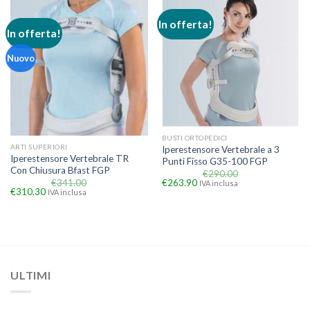
In offerta!
In offerta!
Nuovo
BUSTI ORTOPEDICI
ARTI SUPERIORI
Iperestensore Vertebrale a 3
Iperestensore Vertebrale TR
Punti Fisso G35-100 FGP
Con Chiusura Bfast FGP
€
290.00
€
341.00
€
263.90
IVA inclusa
€
310.30
IVA inclusa
ULTIMI