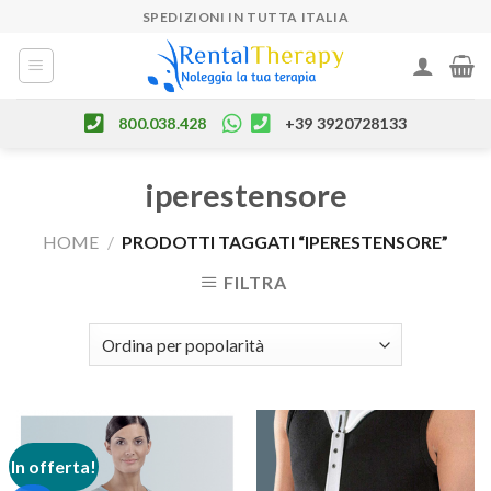
Skip
SPEDIZIONI IN TUTTA ITALIA
to
content
800.038.428
+39 3920728133
iperestensore
HOME
/
PRODOTTI TAGGATI “IPERESTENSORE”
FILTRA
In offerta!