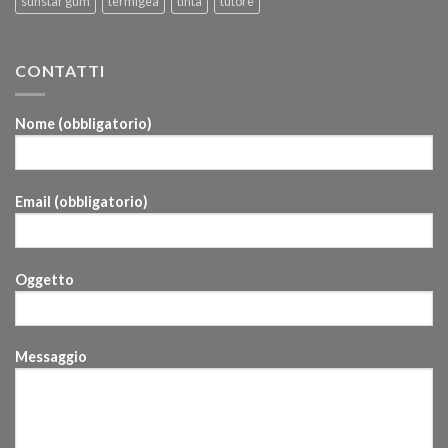
sunstar gum
termigea
tinta
tutore
CONTATTI
Nome (obbligatorio)
Email (obbligatorio)
Oggetto
Messaggio