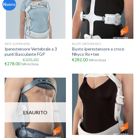
Nuovo
ARTI SUPERIORI
BUSTI ORTOPEDICI
Iperestensore Vertebrale a 3
Busto iperestensore a croce
punti Basculante FGP
Nhyco Ro+ten
€
305.00
€
282.00
IVA inclusa
€
278.00
IVA inclusa
ESAURITO