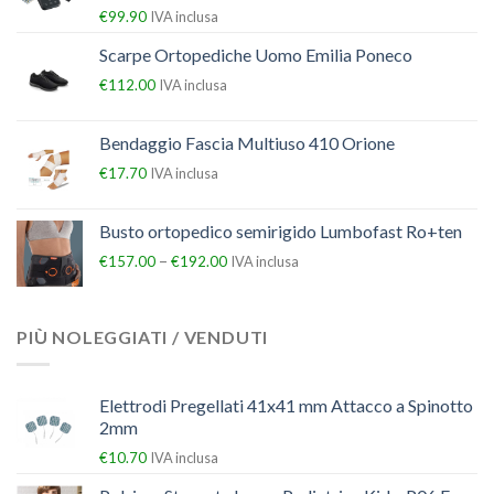
€
99.90
IVA inclusa
Scarpe Ortopediche Uomo Emilia Poneco
€
112.00
IVA inclusa
Bendaggio Fascia Multiuso 410 Orione
€
17.70
IVA inclusa
Busto ortopedico semirigido Lumbofast Ro+ten
–
€
157.00
€
192.00
IVA inclusa
PIÙ NOLEGGIATI / VENDUTI
Elettrodi Pregellati 41x41 mm Attacco a Spinotto
2mm
€
10.70
IVA inclusa