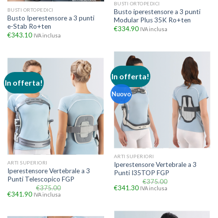
BUSTI ORTOPEDICI
BUSTI ORTOPEDICI
Busto iperestensore a 3 punti
Busto Iperestensore a 3 punti
Modular Plus 35K Ro+ten
e-Stab Ro+ten
€
334.90
IVA inclusa
€
343.10
IVA inclusa
In offerta!
In offerta!
Nuovo
ARTI SUPERIORI
ARTI SUPERIORI
Iperestensore Vertebrale a 3
Iperestensore Vertebrale a 3
Punti I35TOP FGP
Punti Telescopico FGP
€
375.00
€
375.00
€
341.30
IVA inclusa
€
341.90
IVA inclusa