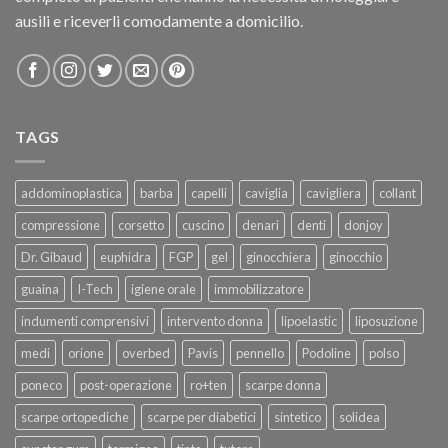
ausili e riceverli comodamente a domicilio.
TAGS
addominoplastica
barba
capelli
caviglia
cavigliera
collant
compressione
corsetto
cuscino
denari
denti
donjoy
Dr. Gibaud
euphidra
FGP
gel
ginocchiera
ginocchio
guaina
I-Tech
igiene orale
immobilizzatore
indumenti comprensivi
intervento donna
lipoelastic
liposuzione
medi
orione
overbed
Pavis
pennello
Podoline
polso
poneco
post-operazione
ro+ten
scarpe donna
scarpe ortopediche
scarpe per diabetici
sintetico
solidea