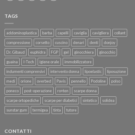
TAGS
addominoplastica
barba
capelli
caviglia
cavigliera
collant
compressione
corsetto
cuscino
denari
denti
donjoy
Dr. Gibaud
euphidra
FGP
gel
ginocchiera
ginocchio
guaina
I-Tech
igiene orale
immobilizzatore
indumenti comprensivi
intervento donna
lipoelastic
liposuzione
medi
orione
overbed
Pavis
pennello
Podoline
polso
poneco
post-operazione
ro+ten
scarpe donna
scarpe ortopediche
scarpe per diabetici
sintetico
solidea
sunstar gum
termigea
tinta
tutore
CONTATTI