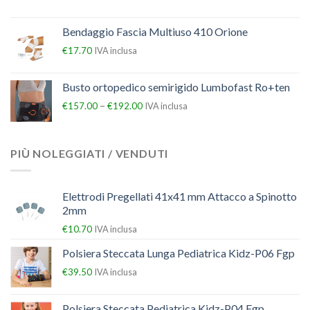
Bendaggio Fascia Multiuso 410 Orione
€
17.70
IVA inclusa
Busto ortopedico semirigido Lumbofast Ro+ten
–
€
157.00
€
192.00
IVA inclusa
PIÙ NOLEGGIATI / VENDUTI
Elettrodi Pregellati 41x41 mm Attacco a Spinotto
2mm
€
10.70
IVA inclusa
Polsiera Steccata Lunga Pediatrica Kidz-P06 Fgp
€
39.50
IVA inclusa
Polsiera Steccata Pediatrica Kidz-P04 Fgp