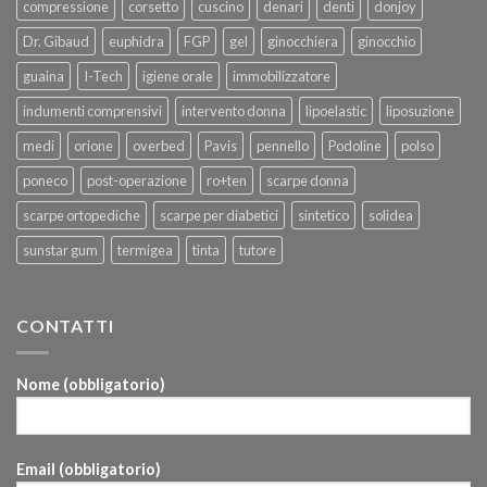
compressione
corsetto
cuscino
denari
denti
donjoy
Dr. Gibaud
euphidra
FGP
gel
ginocchiera
ginocchio
guaina
I-Tech
igiene orale
immobilizzatore
indumenti comprensivi
intervento donna
lipoelastic
liposuzione
medi
orione
overbed
Pavis
pennello
Podoline
polso
poneco
post-operazione
ro+ten
scarpe donna
scarpe ortopediche
scarpe per diabetici
sintetico
solidea
sunstar gum
termigea
tinta
tutore
CONTATTI
Nome (obbligatorio)
Email (obbligatorio)