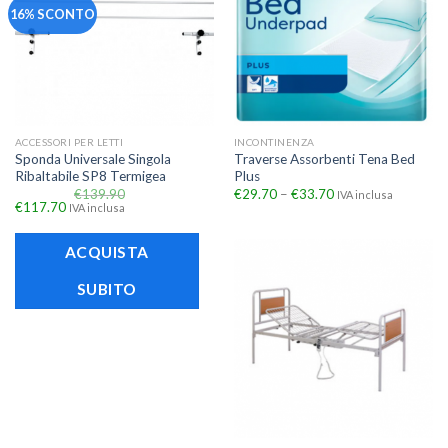
16% SCONTO
ACCESSORI PER LETTI
INCONTINENZA
Sponda Universale Singola
Traverse Assorbenti Tena Bed
Ribaltabile SP8 Termigea
Plus
€
139.90
€
29.70
–
€
33.70
IVA inclusa
€
117.70
IVA inclusa
ACQUISTA
SUBITO