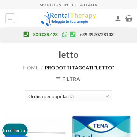
Skip
SPEDIZIONI IN TUTTA ITALIA
to
content
800.038.428
+39 3920728133
letto
HOME
/
PRODOTTI TAGGATI “LETTO”
FILTRA
In offerta!