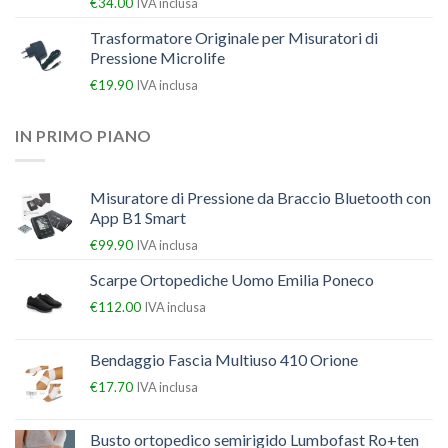
€
34.00
IVA inclusa
Trasformatore Originale per Misuratori di
Pressione Microlife
€
19.90
IVA inclusa
IN PRIMO PIANO
Misuratore di Pressione da Braccio Bluetooth con
App B1 Smart
€
99.90
IVA inclusa
Scarpe Ortopediche Uomo Emilia Poneco
€
112.00
IVA inclusa
Bendaggio Fascia Multiuso 410 Orione
€
17.70
IVA inclusa
Busto ortopedico semirigido Lumbofast Ro+ten