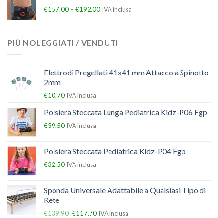
–
€
157.00
€
192.00
IVA inclusa
PIÙ NOLEGGIATI / VENDUTI
Elettrodi Pregellati 41x41 mm Attacco a Spinotto
2mm
€
10.70
IVA inclusa
Polsiera Steccata Lunga Pediatrica Kidz-P06 Fgp
€
39.50
IVA inclusa
Polsiera Steccata Pediatrica Kidz-P04 Fgp
€
32.50
IVA inclusa
Sponda Universale Adattabile a Qualsiasi Tipo di
Rete
€
139.90
€
117.70
IVA inclusa