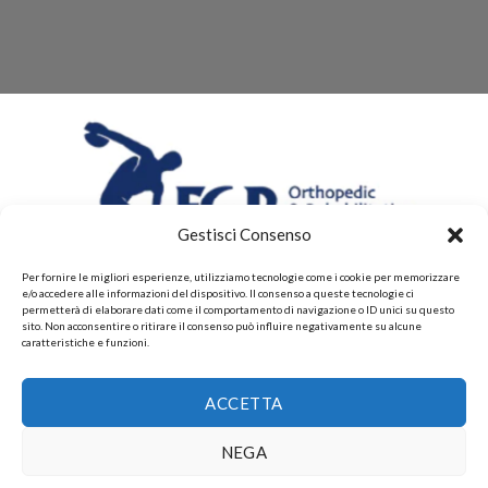
Gestisci Consenso
Per fornire le migliori esperienze, utilizziamo tecnologie come i cookie per memorizzare
e/o accedere alle informazioni del dispositivo. Il consenso a queste tecnologie ci
permetterà di elaborare dati come il comportamento di navigazione o ID unici su questo
sito. Non acconsentire o ritirare il consenso può influire negativamente su alcune
caratteristiche e funzioni.
CHI SIAMO
CONTATTI
PRIVACY POLICY
ACCETTA
POLITICHE DI RESI E DI RIMBORSI
PAGAMENTI ACCETTATI
POLITICHE DI SPEDIZIONE
Copyright 2026 ©
Gruppo FAF srls, Via Montelparo 43 A-B
NEGA
Roma P.I. 15499271003.