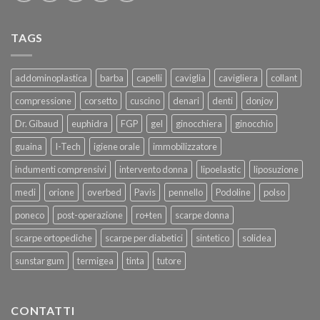
TAGS
addominoplastica
barba
capelli
caviglia
cavigliera
collant
compressione
corsetto
cuscino
denari
denti
donjoy
Dr. Gibaud
euphidra
FGP
gel
ginocchiera
ginocchio
guaina
I-Tech
igiene orale
immobilizzatore
indumenti comprensivi
intervento donna
lipoelastic
liposuzione
medi
orione
overbed
Pavis
pennello
Podoline
polso
poneco
post-operazione
ro+ten
scarpe donna
scarpe ortopediche
scarpe per diabetici
sintetico
solidea
sunstar gum
termigea
tinta
tutore
CONTATTI