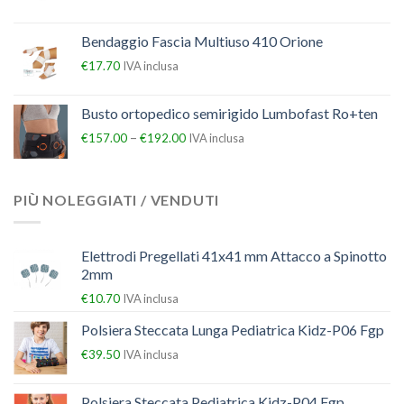
Bendaggio Fascia Multiuso 410 Orione
€
17.70
IVA inclusa
Busto ortopedico semirigido Lumbofast Ro+ten
–
€
157.00
€
192.00
IVA inclusa
PIÙ NOLEGGIATI / VENDUTI
Elettrodi Pregellati 41x41 mm Attacco a Spinotto
2mm
€
10.70
IVA inclusa
Polsiera Steccata Lunga Pediatrica Kidz-P06 Fgp
€
39.50
IVA inclusa
Polsiera Steccata Pediatrica Kidz-P04 Fgp