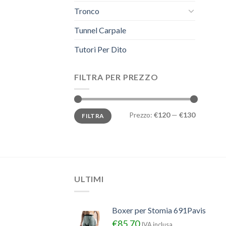
Tronco
Tunnel Carpale
Tutori Per Dito
FILTRA PER PREZZO
Prezzo
Prezzo
Prezzo:
€120
—
€130
FILTRA
Min
Max
ULTIMI
Boxer per Stomia 691Pavis
€
85.70
IVA inclusa