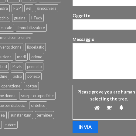
hidra
FGP
gel
ginocchiera
Oggetto
cchio
guaina
I-Tech
ne orale
immobilizzatore
menti comprensivi
Messaggio
rvento donna
lipoelastic
suzione
medi
orione
rbed
Pavis
pennello
line
polso
poneco
-operazione
ro+ten
Please prove you are human
rpe donna
scarpe ortopediche
selecting the
tree
.
pe per diabetici
sintetico
dea
sunstar gum
termigea
tutore