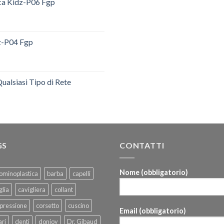
ica Kidz-P06 Fgp
dz-P04 Fgp
ualsiasi Tipo di Rete
GS
CONTATTI
Nome (obbligatorio)
ominoplastica
barba
capelli
glia
cavigliera
collant
pressione
corsetto
cuscino
Email (obbligatorio)
ri
denti
donjoy
Dr. Gibaud