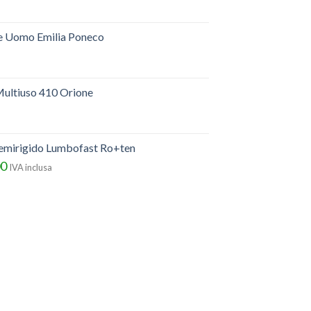
e Uomo Emilia Poneco
ultiuso 410 Orione
semirigido Lumbofast Ro+ten
00
IVA inclusa