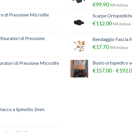
€
99.90
IVA inclusa
e di Pressione Microlife
Scarpe Ortopedich
€
112.00
IVA inclusa
Misuratori di Pressione
Bendaggio Fascia M
€
17.70
IVA inclusa
Busto ortopedico 
ratori di Pressione Microlife
€
157.00
€
192.
–
ttacco a Spinotto 2mm