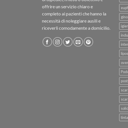
offrire un servizio chiaro e
eup
completo ai pazienti che hanno la
gino
necessità di noleggiare ausili e
igie
riceverli comodamente a domicilio.
indu
inte
lipo
ove
Podo
post
sca
scar
soli
tinta