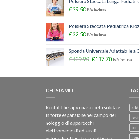
Polsiera Steccata Lunga Pediatr
€
39.50
IVA inclusa
Polsiera Steccata Pediatrica Ki
€
32.50
IVA inclusa
Sponda Universale Adattabile a Q
€
139.90
€
117.70
IVA inclusa
CHI SIAMO
TA
Rental Therapy una società solida e
add
in forte espansione nel campo del
cavi
noleggio di apparecchi
com
elettromedicali ed ausili
dena
ortopedici, Il nostro obiettivo è