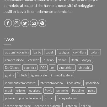
completo ai pazienti che hanno la necessità di noleggiare
ausili e riceverli comodamente a domicilio.
TAGS
addominoplastica
barba
capelli
caviglia
cavigliera
collant
compressione
corsetto
cuscino
denari
denti
donjoy
Dr. Gibaud
euphidra
FGP
gel
ginocchiera
ginocchio
guaina
I-Tech
igiene orale
immobilizzatore
indumenti comprensivi
intervento donna
lipoelastic
liposuzione
medi
orione
overbed
Pavis
pennello
Podoline
polso
poneco
post-operazione
ro+ten
scarpe donna
scarpe ortopediche
scarpe per diabetici
sintetico
solidea