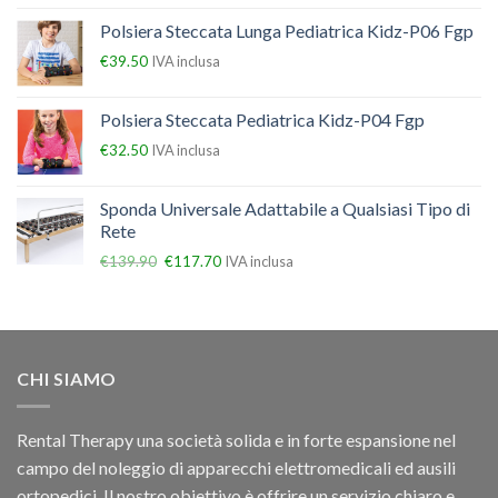
Polsiera Steccata Lunga Pediatrica Kidz-P06 Fgp
€
39.50
IVA inclusa
Polsiera Steccata Pediatrica Kidz-P04 Fgp
€
32.50
IVA inclusa
Sponda Universale Adattabile a Qualsiasi Tipo di
Rete
€
139.90
€
117.70
IVA inclusa
CHI SIAMO
Rental Therapy una società solida e in forte espansione nel
campo del noleggio di apparecchi elettromedicali ed ausili
ortopedici, Il nostro obiettivo è offrire un servizio chiaro e