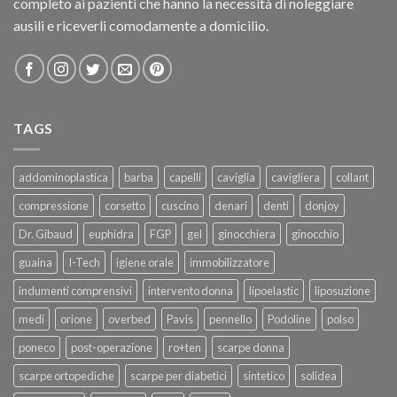
completo ai pazienti che hanno la necessità di noleggiare
ausili e riceverli comodamente a domicilio.
TAGS
addominoplastica
barba
capelli
caviglia
cavigliera
collant
compressione
corsetto
cuscino
denari
denti
donjoy
Dr. Gibaud
euphidra
FGP
gel
ginocchiera
ginocchio
guaina
I-Tech
igiene orale
immobilizzatore
indumenti comprensivi
intervento donna
lipoelastic
liposuzione
medi
orione
overbed
Pavis
pennello
Podoline
polso
poneco
post-operazione
ro+ten
scarpe donna
scarpe ortopediche
scarpe per diabetici
sintetico
solidea