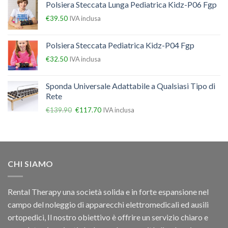
Polsiera Steccata Lunga Pediatrica Kidz-P06 Fgp
€
39.50
IVA inclusa
Polsiera Steccata Pediatrica Kidz-P04 Fgp
€
32.50
IVA inclusa
Sponda Universale Adattabile a Qualsiasi Tipo di
Rete
€
139.90
€
117.70
IVA inclusa
CHI SIAMO
Rental Therapy una società solida e in forte espansione nel
campo del noleggio di apparecchi elettromedicali ed ausili
ortopedici, Il nostro obiettivo è offrire un servizio chiaro e