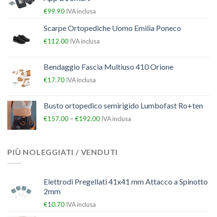
€
99.90
IVA inclusa
Scarpe Ortopediche Uomo Emilia Poneco
€
112.00
IVA inclusa
Bendaggio Fascia Multiuso 410 Orione
€
17.70
IVA inclusa
Busto ortopedico semirigido Lumbofast Ro+ten
–
€
157.00
€
192.00
IVA inclusa
PIÙ NOLEGGIATI / VENDUTI
Elettrodi Pregellati 41x41 mm Attacco a Spinotto
2mm
€
10.70
IVA inclusa