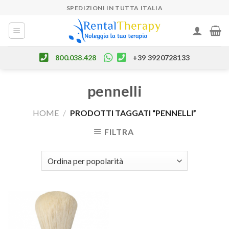
Skip
SPEDIZIONI IN TUTTA ITALIA
to
content
800.038.428
+39 3920728133
pennelli
HOME
/
PRODOTTI TAGGATI “PENNELLI”
FILTRA