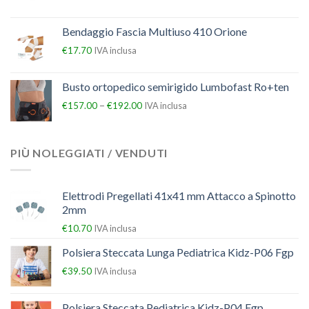
Bendaggio Fascia Multiuso 410 Orione
€
17.70
IVA inclusa
Busto ortopedico semirigido Lumbofast Ro+ten
–
€
157.00
€
192.00
IVA inclusa
PIÙ NOLEGGIATI / VENDUTI
Elettrodi Pregellati 41x41 mm Attacco a Spinotto
2mm
€
10.70
IVA inclusa
Polsiera Steccata Lunga Pediatrica Kidz-P06 Fgp
€
39.50
IVA inclusa
Polsiera Steccata Pediatrica Kidz-P04 Fgp