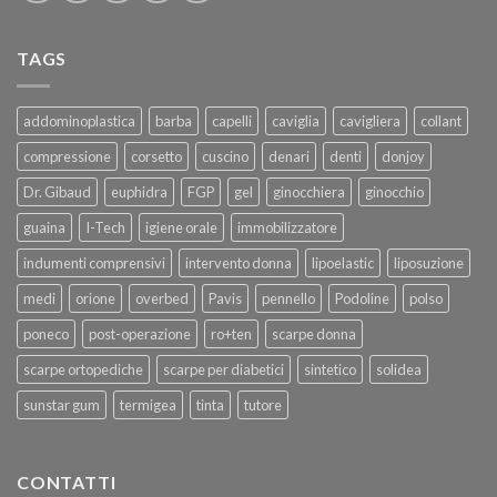
TAGS
addominoplastica
barba
capelli
caviglia
cavigliera
collant
compressione
corsetto
cuscino
denari
denti
donjoy
Dr. Gibaud
euphidra
FGP
gel
ginocchiera
ginocchio
guaina
I-Tech
igiene orale
immobilizzatore
indumenti comprensivi
intervento donna
lipoelastic
liposuzione
medi
orione
overbed
Pavis
pennello
Podoline
polso
poneco
post-operazione
ro+ten
scarpe donna
scarpe ortopediche
scarpe per diabetici
sintetico
solidea
sunstar gum
termigea
tinta
tutore
CONTATTI