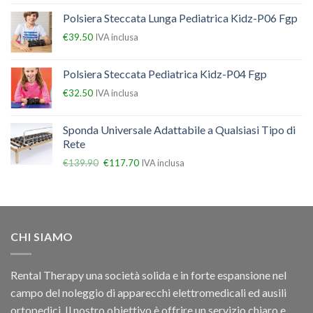
Polsiera Steccata Lunga Pediatrica Kidz-P06 Fgp
€
39.50
IVA inclusa
Polsiera Steccata Pediatrica Kidz-P04 Fgp
€
32.50
IVA inclusa
Sponda Universale Adattabile a Qualsiasi Tipo di
Rete
€
139.90
€
117.70
IVA inclusa
CHI SIAMO
Rental Therapy una società solida e in forte espansione nel
campo del noleggio di apparecchi elettromedicali ed ausili
ortopedici, Il nostro obiettivo è offrire un servizio chiaro e