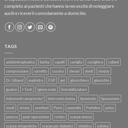
completo ai pazienti che hanno la necessità di noleggiare
ausili e riceverli comodamente a domicilio.
TAGS
addominoplastica
barba
capelli
caviglia
cavigliera
collant
compressione
corsetto
cuscino
denari
denti
donjoy
Dr. Gibaud
euphidra
FGP
gel
ginocchiera
ginocchio
guaina
I-Tech
igiene orale
immobilizzatore
indumenti comprensivi
intervento donna
lipoelastic
liposuzione
medi
orione
overbed
Pavis
pennello
Podoline
polso
poneco
post-operazione
ro+ten
scarpe donna
scarpe ortopediche
scarpe per diabetici
sintetico
solidea