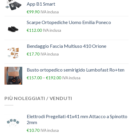
App B1 Smart
€
99.90
IVA inclusa
Scarpe Ortopediche Uomo Emilia Poneco
€
112.00
IVA inclusa
Bendaggio Fascia Multiuso 410 Orione
€
17.70
IVA inclusa
Busto ortopedico semirigido Lumbofast Ro+ten
–
€
157.00
€
192.00
IVA inclusa
PIÙ NOLEGGIATI / VENDUTI
Elettrodi Pregellati 41x41 mm Attacco a Spinotto
2mm
€
10.70
IVA inclusa