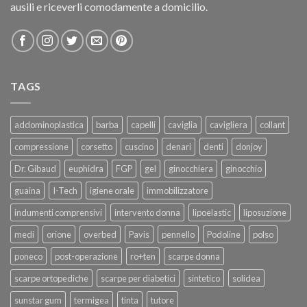
ausili e riceverli comodamente a domicilio.
TAGS
addominoplastica
barba
capelli
caviglia
cavigliera
collant
compressione
corsetto
cuscino
denari
denti
donjoy
Dr. Gibaud
euphidra
FGP
gel
ginocchiera
ginocchio
guaina
I-Tech
igiene orale
immobilizzatore
indumenti comprensivi
intervento donna
lipoelastic
liposuzione
medi
orione
overbed
Pavis
pennello
Podoline
polso
poneco
post-operazione
ro+ten
scarpe donna
scarpe ortopediche
scarpe per diabetici
sintetico
solidea
sunstar gum
termigea
tinta
tutore