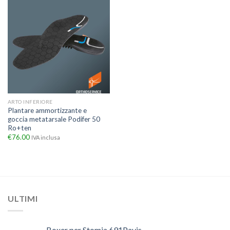
ARTO INFERIORE
Plantare ammortizzante e
goccia metatarsale Podifer 50
Ro+ten
€
76.00
IVA inclusa
ULTIMI
Boxer per Stomia 691Pavis