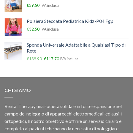
€
39.50
IVA inclusa
Polsiera Steccata Pediatrica Kidz-P04 Fgp
€
32.50
IVA inclusa
Sponda Universale Adattabile a Qualsiasi Tipo di
Rete
€
139.90
€
117.70
IVA inclusa
CHI SIAMO
Rental Therapy una società solida e in forte espansione nel
campo del noleggio di apparecchi elettromedicali ed ausili
ortopedici, Il nostro obiettivo è offrire un servizio chiaro e
completo ai pazienti che hanno la necessità di noleggiare