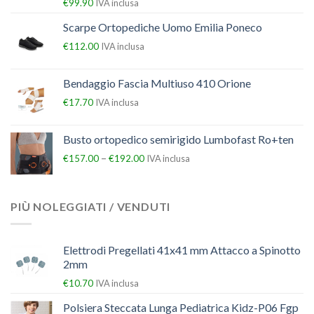
€
99.90
IVA inclusa
Scarpe Ortopediche Uomo Emilia Poneco
€
112.00
IVA inclusa
Bendaggio Fascia Multiuso 410 Orione
€
17.70
IVA inclusa
Busto ortopedico semirigido Lumbofast Ro+ten
–
€
157.00
€
192.00
IVA inclusa
PIÙ NOLEGGIATI / VENDUTI
Elettrodi Pregellati 41x41 mm Attacco a Spinotto
2mm
€
10.70
IVA inclusa
Polsiera Steccata Lunga Pediatrica Kidz-P06 Fgp