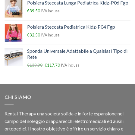
Polsiera Steccata Lunga Pediatrica Kidz-P06 Fgp
€
39.50
IVA inclusa
Polsiera Steccata Pediatrica Kidz-P04 Fgp
€
32.50
IVA inclusa
Sponda Universale Adattabile a Qualsiasi Tipo di
Rete
€
139.90
€
117.70
IVA inclusa
CHI SIAMO
Rental Therapy una società solida e in forte espansione nel
campo del noleggio di apparecchi elettromedicali ed ausili
ortopedici, Il nostro obiettivo è offrire un servizio chiaro e