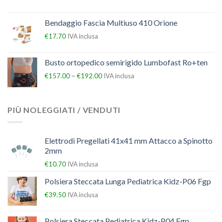
Bendaggio Fascia Multiuso 410 Orione
€
17.70
IVA inclusa
Busto ortopedico semirigido Lumbofast Ro+ten
–
€
157.00
€
192.00
IVA inclusa
PIÙ NOLEGGIATI / VENDUTI
Elettrodi Pregellati 41x41 mm Attacco a Spinotto
2mm
€
10.70
IVA inclusa
Polsiera Steccata Lunga Pediatrica Kidz-P06 Fgp
€
39.50
IVA inclusa
Polsiera Steccata Pediatrica Kidz-P04 Fgp