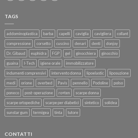
TAGS
addominoplastica
barba
capelli
caviglia
cavigliera
collant
compressione
corsetto
cuscino
denari
denti
donjoy
Dr. Gibaud
euphidra
FGP
gel
ginocchiera
ginocchio
guaina
I-Tech
igiene orale
immobilizzatore
indumenti comprensivi
intervento donna
lipoelastic
liposuzione
medi
orione
overbed
Pavis
pennello
Podoline
polso
poneco
post-operazione
ro+ten
scarpe donna
scarpe ortopediche
scarpe per diabetici
sintetico
solidea
sunstar gum
termigea
tinta
tutore
CONTATTI