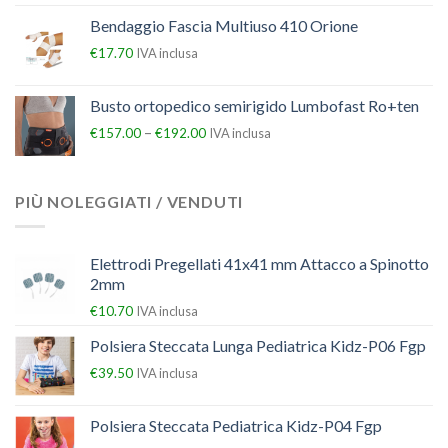
Bendaggio Fascia Multiuso 410 Orione
€
17.70
IVA inclusa
Busto ortopedico semirigido Lumbofast Ro+ten
–
€
157.00
€
192.00
IVA inclusa
PIÙ NOLEGGIATI / VENDUTI
Elettrodi Pregellati 41x41 mm Attacco a Spinotto
2mm
€
10.70
IVA inclusa
Polsiera Steccata Lunga Pediatrica Kidz-P06 Fgp
€
39.50
IVA inclusa
Polsiera Steccata Pediatrica Kidz-P04 Fgp