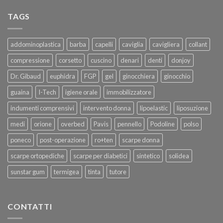
TAGS
addominoplastica
barba
capelli
caviglia
cavigliera
collant
compressione
corsetto
cuscino
denari
denti
donjoy
Dr. Gibaud
euphidra
FGP
gel
ginocchiera
ginocchio
guaina
I-Tech
igiene orale
immobilizzatore
indumenti comprensivi
intervento donna
lipoelastic
liposuzione
medi
orione
overbed
Pavis
pennello
Podoline
polso
poneco
post-operazione
ro+ten
scarpe donna
scarpe ortopediche
scarpe per diabetici
sintetico
solidea
sunstar gum
termigea
tinta
tutore
CONTATTI