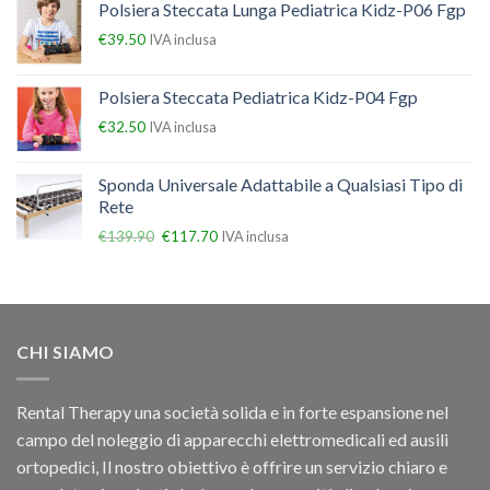
Polsiera Steccata Lunga Pediatrica Kidz-P06 Fgp
€
39.50
IVA inclusa
Polsiera Steccata Pediatrica Kidz-P04 Fgp
€
32.50
IVA inclusa
Sponda Universale Adattabile a Qualsiasi Tipo di
Rete
€
139.90
€
117.70
IVA inclusa
CHI SIAMO
Rental Therapy una società solida e in forte espansione nel
campo del noleggio di apparecchi elettromedicali ed ausili
ortopedici, Il nostro obiettivo è offrire un servizio chiaro e