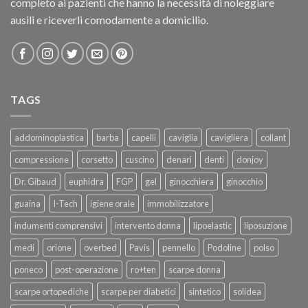
completo ai pazienti che hanno la necessità di noleggiare
ausili e riceverli comodamente a domicilio.
TAGS
addominoplastica
barba
capelli
caviglia
cavigliera
collant
compressione
corsetto
cuscino
denari
denti
donjoy
Dr. Gibaud
euphidra
FGP
gel
ginocchiera
ginocchio
guaina
I-Tech
igiene orale
immobilizzatore
indumenti comprensivi
intervento donna
lipoelastic
liposuzione
medi
orione
overbed
Pavis
pennello
Podoline
polso
poneco
post-operazione
ro+ten
scarpe donna
scarpe ortopediche
scarpe per diabetici
sintetico
solidea