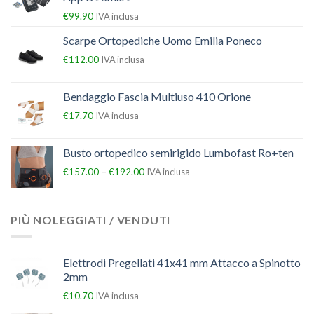
€
99.90
IVA inclusa
Scarpe Ortopediche Uomo Emilia Poneco
€
112.00
IVA inclusa
Bendaggio Fascia Multiuso 410 Orione
€
17.70
IVA inclusa
Busto ortopedico semirigido Lumbofast Ro+ten
–
€
157.00
€
192.00
IVA inclusa
PIÙ NOLEGGIATI / VENDUTI
Elettrodi Pregellati 41x41 mm Attacco a Spinotto
2mm
€
10.70
IVA inclusa