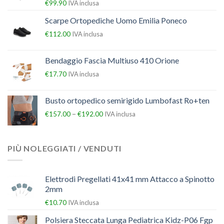
€
99.90
IVA inclusa
Scarpe Ortopediche Uomo Emilia Poneco
€
112.00
IVA inclusa
Bendaggio Fascia Multiuso 410 Orione
€
17.70
IVA inclusa
Busto ortopedico semirigido Lumbofast Ro+ten
–
€
157.00
€
192.00
IVA inclusa
PIÙ NOLEGGIATI / VENDUTI
Elettrodi Pregellati 41x41 mm Attacco a Spinotto
2mm
€
10.70
IVA inclusa
Polsiera Steccata Lunga Pediatrica Kidz-P06 Fgp