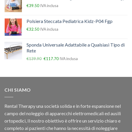
€
39.50
IVA inclusa
Polsiera Steccata Pediatrica Kidz-P04 Fgp
€
32.50
IVA inclusa
Sponda Universale Adattabile a Qualsiasi Tipo di
Rete
€
139.90
€
117.70
IVA inclusa
CHI SIAMO
Rental Therapy una società solida e in forte espansione nel
campo del noleggio di apparecchi elettromedicali ed ausili
ortopedici, Il nostro obiettivo è offrire un servizio chiaro e
completo ai pazienti che hanno la necessità di noleggiare