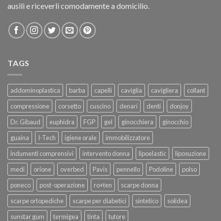
ausili e riceverli comodamente a domicilio.
TAGS
addominoplastica
barba
capelli
caviglia
cavigliera
collant
compressione
corsetto
cuscino
denari
denti
donjoy
Dr. Gibaud
euphidra
FGP
gel
ginocchiera
ginocchio
guaina
I-Tech
igiene orale
immobilizzatore
indumenti comprensivi
intervento donna
lipoelastic
liposuzione
medi
orione
overbed
Pavis
pennello
Podoline
polso
poneco
post-operazione
ro+ten
scarpe donna
scarpe ortopediche
scarpe per diabetici
sintetico
solidea
sunstar gum
termigea
tinta
tutore