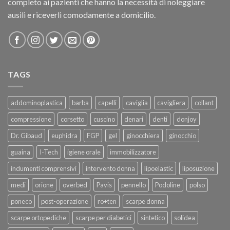
completo ai pazienti che hanno la necessità di noleggiare
ausili e riceverli comodamente a domicilio.
TAGS
addominoplastica
barba
capelli
caviglia
cavigliera
collant
compressione
corsetto
cuscino
denari
denti
donjoy
Dr. Gibaud
euphidra
FGP
gel
ginocchiera
ginocchio
guaina
I-Tech
igiene orale
immobilizzatore
indumenti comprensivi
intervento donna
lipoelastic
liposuzione
medi
orione
overbed
Pavis
pennello
Podoline
polso
poneco
post-operazione
ro+ten
scarpe donna
scarpe ortopediche
scarpe per diabetici
sintetico
solidea