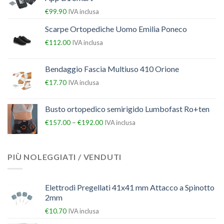
€
99.90
IVA inclusa
Scarpe Ortopediche Uomo Emilia Poneco
€
112.00
IVA inclusa
Bendaggio Fascia Multiuso 410 Orione
€
17.70
IVA inclusa
Busto ortopedico semirigido Lumbofast Ro+ten
–
€
157.00
€
192.00
IVA inclusa
PIÙ NOLEGGIATI / VENDUTI
Elettrodi Pregellati 41x41 mm Attacco a Spinotto
2mm
€
10.70
IVA inclusa