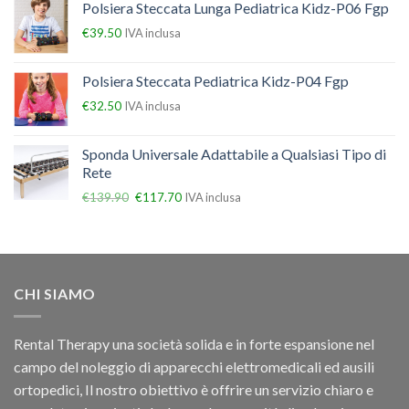
Polsiera Steccata Lunga Pediatrica Kidz-P06 Fgp
€
39.50
IVA inclusa
Polsiera Steccata Pediatrica Kidz-P04 Fgp
€
32.50
IVA inclusa
Sponda Universale Adattabile a Qualsiasi Tipo di
Rete
€
139.90
€
117.70
IVA inclusa
CHI SIAMO
Rental Therapy una società solida e in forte espansione nel
campo del noleggio di apparecchi elettromedicali ed ausili
ortopedici, Il nostro obiettivo è offrire un servizio chiaro e