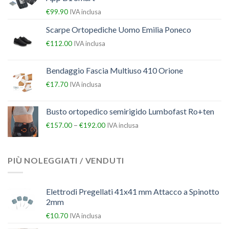
€
99.90
IVA inclusa
Scarpe Ortopediche Uomo Emilia Poneco
€
112.00
IVA inclusa
Bendaggio Fascia Multiuso 410 Orione
€
17.70
IVA inclusa
Busto ortopedico semirigido Lumbofast Ro+ten
–
€
157.00
€
192.00
IVA inclusa
PIÙ NOLEGGIATI / VENDUTI
Elettrodi Pregellati 41x41 mm Attacco a Spinotto
2mm
€
10.70
IVA inclusa