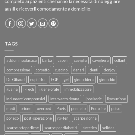
completo ai pazienti che hanno la necessità di noleggiare
ausili e riceverli comodamente a domicilio.
TAGS
addominoplastica
barba
capelli
caviglia
cavigliera
collant
compressione
corsetto
cuscino
denari
denti
donjoy
Dr. Gibaud
euphidra
FGP
gel
ginocchiera
ginocchio
guaina
I-Tech
igiene orale
immobilizzatore
indumenti comprensivi
intervento donna
lipoelastic
liposuzione
medi
orione
overbed
Pavis
pennello
Podoline
polso
poneco
post-operazione
ro+ten
scarpe donna
scarpe ortopediche
scarpe per diabetici
sintetico
solidea