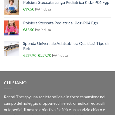
Polsiera Steccata Lunga Pediatrica Kidz-P06 Fgp
€
39.50
IVA inclusa
Polsiera Steccata Pediatrica Kidz-P04 Fgp
€
32.50
IVA inclusa
Sponda Universale Adattabile a Qualsiasi Tipo di
Rete
€
139.90
€
117.70
IVA inclusa
CHI SIAMO
Rental Therapy una società solida e in forte espansione nel
campo del noleggio di apparecchi elettromedicali ed ausili
ortopedici, Il nostro obiettivo è offrire un servizio chiaro e