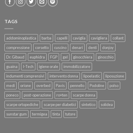
TAGS
addominoplastica
barba
capelli
caviglia
cavigliera
collant
compressione
corsetto
cuscino
denari
denti
donjoy
Dr. Gibaud
euphidra
FGP
gel
ginocchiera
ginocchio
guaina
I-Tech
igiene orale
immobilizzatore
indumenti comprensivi
intervento donna
lipoelastic
liposuzione
medi
orione
overbed
Pavis
pennello
Podoline
polso
poneco
post-operazione
ro+ten
scarpe donna
scarpe ortopediche
scarpe per diabetici
sintetico
solidea
sunstar gum
termigea
tinta
tutore