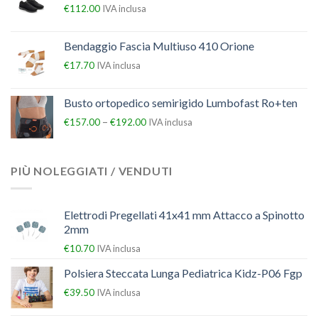
€
112.00
IVA inclusa
Bendaggio Fascia Multiuso 410 Orione
€
17.70
IVA inclusa
Busto ortopedico semirigido Lumbofast Ro+ten
–
€
157.00
€
192.00
IVA inclusa
PIÙ NOLEGGIATI / VENDUTI
Elettrodi Pregellati 41x41 mm Attacco a Spinotto
2mm
€
10.70
IVA inclusa
Polsiera Steccata Lunga Pediatrica Kidz-P06 Fgp
€
39.50
IVA inclusa