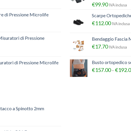
€
99.90
IVA inclusa
e di Pressione Microlife
Scarpe Ortopedich
€
112.00
IVA inclusa
Misuratori di Pressione
Bendaggio Fascia M
€
17.70
IVA inclusa
Busto ortopedico 
ratori di Pressione Microlife
€
157.00
€
192.
–
ttacco a Spinotto 2mm