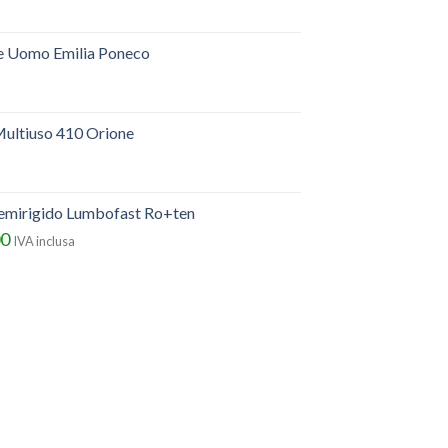
e Uomo Emilia Poneco
ultiuso 410 Orione
semirigido Lumbofast Ro+ten
00
IVA inclusa