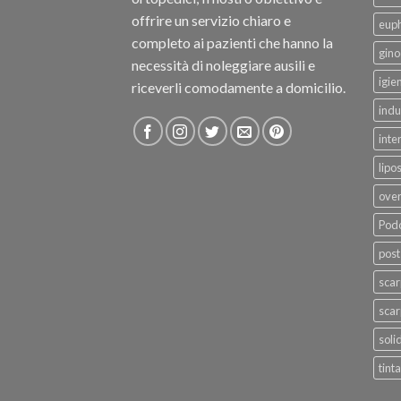
offrire un servizio chiaro e
eup
completo ai pazienti che hanno la
gino
necessità di noleggiare ausili e
igie
riceverli comodamente a domicilio.
indu
inte
lipo
ove
Podo
post
sca
scar
soli
tinta