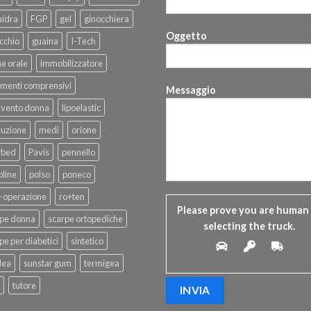
hidra
FGP
gel
ginocchiera
Oggetto
cchio
guaina
I-Tech
ne orale
immobilizzatore
menti comprensivi
Messaggio
rvento donna
lipoelastic
suzione
medi
orione
rbed
Pavis
pennello
line
polso
poneco
-operazione
ro+ten
Please prove you are human
rpe donna
scarpe ortopediche
selecting the
truck
.
pe per diabetici
sintetico
dea
sunstar gum
termigea
tutore