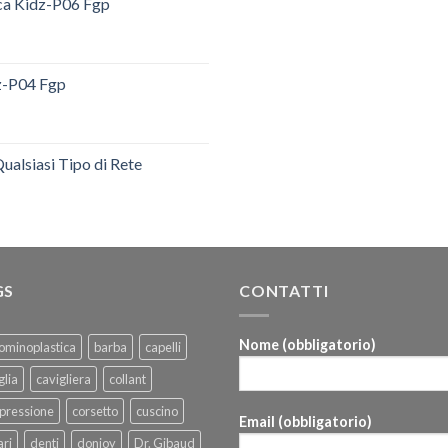
ica Kidz-P06 Fgp
dz-P04 Fgp
ualsiasi Tipo di Rete
GS
CONTATTI
Nome (obbligatorio)
ominoplastica
barba
capelli
glia
cavigliera
collant
pressione
corsetto
cuscino
Email (obbligatorio)
ri
denti
donjoy
Dr. Gibaud