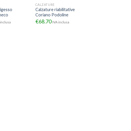
CALZATURE
igesso
Calzature riabilitative
neco
Coriano Podoline
€
68.70
inclusa
IVA inclusa