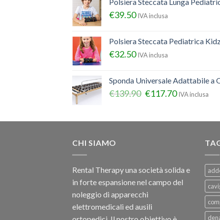
Polsiera Steccata Lunga Pediatr
€
39.50
IVA inclusa
Polsiera Steccata Pediatrica Ki
€
32.50
IVA inclusa
Sponda Universale Adattabile a Q
€
139.90
€
117.70
IVA inclusa
CHI SIAMO
TA
Rental Therapy una società solida e
add
in forte espansione nel campo del
cavi
noleggio di apparecchi
com
elettromedicali ed ausili
dena
ortopedici, Il nostro obiettivo è