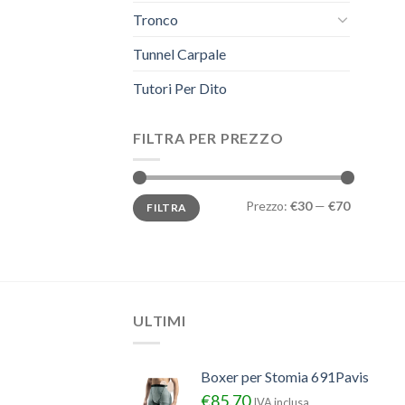
Tronco
Tunnel Carpale
Tutori Per Dito
FILTRA PER PREZZO
Prezzo
Prezzo
Prezzo:
€30
—
€70
FILTRA
Min
Max
ULTIMI
Boxer per Stomia 691Pavis
€
85.70
IVA inclusa