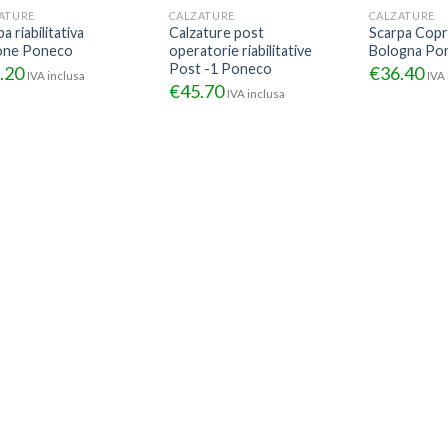
ATURE
CALZATURE
CALZATURE
a riabilitativa
Calzature post
Scarpa Copr
one Poneco
operatorie riabilitative
Bologna Po
Post -1 Poneco
.20
€
36.40
IVA inclusa
IVA 
€
45.70
IVA inclusa