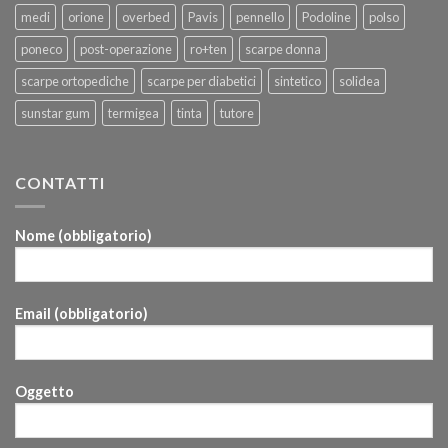
medi
orione
overbed
Pavis
pennello
Podoline
polso
poneco
post-operazione
ro+ten
scarpe donna
scarpe ortopediche
scarpe per diabetici
sintetico
solidea
sunstar gum
termigea
tinta
tutore
CONTATTI
Nome (obbligatorio)
Email (obbligatorio)
Oggetto