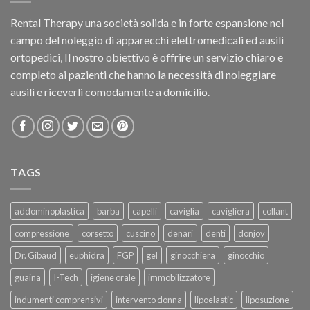
Rental Therapy una società solida e in forte espansione nel
campo del noleggio di apparecchi elettromedicali ed ausili
ortopedici, Il nostro obiettivo è offrire un servizio chiaro e
completo ai pazienti che hanno la necessità di noleggiare
ausili e riceverli comodamente a domicilio.
TAGS
addominoplastica
barba
capelli
caviglia
cavigliera
collant
compressione
corsetto
cuscino
denari
denti
donjoy
Dr. Gibaud
euphidra
FGP
gel
ginocchiera
ginocchio
guaina
I-Tech
igiene orale
immobilizzatore
indumenti comprensivi
intervento donna
lipoelastic
liposuzione