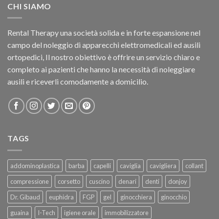
CHI SIAMO
Rental Therapy una società solida e in forte espansione nel
campo del noleggio di apparecchi elettromedicali ed ausili
ortopedici, Il nostro obiettivo è offrire un servizio chiaro e
completo ai pazienti che hanno la necessità di noleggiare
ausili e riceverli comodamente a domicilio.
TAGS
addominoplastica
barba
capelli
caviglia
cavigliera
collant
compressione
corsetto
cuscino
denari
denti
donjoy
Dr. Gibaud
euphidra
FGP
gel
ginocchiera
ginocchio
guaina
I-Tech
igiene orale
immobilizzatore