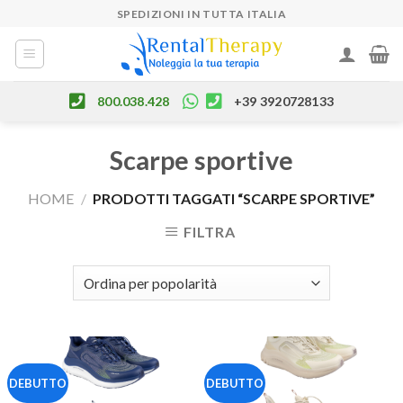
Skip
SPEDIZIONI IN TUTTA ITALIA
to
content
800.038.428
+39 3920728133
Scarpe sportive
HOME
/
PRODOTTI TAGGATI “SCARPE SPORTIVE”
FILTRA
DEBUTTO
DEBUTTO