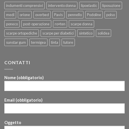
indumenti comprensivi
intervento donna
lipoelastic
liposuzione
medi
orione
overbed
Pavis
pennello
Podoline
polso
poneco
post-operazione
ro+ten
scarpe donna
scarpe ortopediche
scarpe per diabetici
sintetico
solidea
sunstar gum
termigea
tinta
tutore
CONTATTI
Nome (obbligatorio)
Email (obbligatorio)
Oggetto