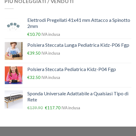
PIÙ NOLEGGIATI / VENDUTI
Elettrodi Pregellati 41x41 mm Attacco a Spinotto
2mm
€
10.70
IVA inclusa
Polsiera Steccata Lunga Pediatrica Kidz-P06 Fgp
€
39.50
IVA inclusa
Polsiera Steccata Pediatrica Kidz-P04 Fgp
€
32.50
IVA inclusa
Sponda Universale Adattabile a Qualsiasi Tipo di
Rete
€
139.90
€
117.70
IVA inclusa