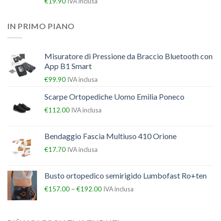
€
19.90
IVA inclusa
IN PRIMO PIANO
Misuratore di Pressione da Braccio Bluetooth con
App B1 Smart
€
99.90
IVA inclusa
Scarpe Ortopediche Uomo Emilia Poneco
€
112.00
IVA inclusa
Bendaggio Fascia Multiuso 410 Orione
€
17.70
IVA inclusa
Busto ortopedico semirigido Lumbofast Ro+ten
–
€
157.00
€
192.00
IVA inclusa